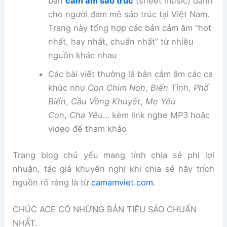
bản
cảm âm sáo trúc
(sheet music) dành
cho người đam mê sáo trúc tại Việt Nam.
Trang này tổng hợp các bản cảm âm “hot
nhất, hay nhất, chuẩn nhất” từ nhiều
nguồn khác nhau
Các bài viết thường là bản cảm âm các ca
khúc như
Con Chim Non
,
Biển Tình
,
Phố
Biển
,
Cầu Vồng Khuyết
,
Mẹ Yêu
Con
,
Cha Yêu
… kèm link nghe MP3 hoặc
video để tham khảo
Trang blog chủ yếu mang tính chia sẻ phi lợi
nhuận, tác giả khuyến nghị khi chia sẻ hãy trích
nguồn rõ ràng là từ
camamviet.com
.
CHÚC ACE CÓ NHỮNG BẢN TIÊU SÁO CHUẨN
NHẤT.