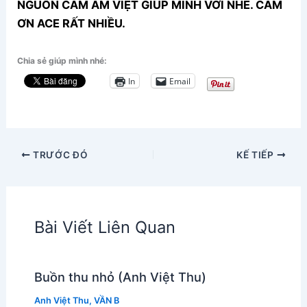
NGUỒN CẢM ÂM VIỆT GIÚP MÌNH VỚI NHÉ. CẢM
ƠN ACE RẤT NHIỀU.
Chia sẻ giúp mình nhé:
In
Email
TRƯỚC ĐÓ
KẾ TIẾP
Bài Viết Liên Quan
Buồn thu nhỏ (Anh Việt Thu)
Anh Việt Thu
,
VẦN B