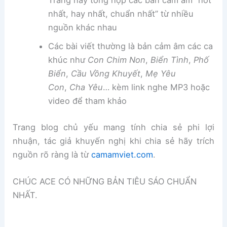
Trang này tổng hợp các bản cảm âm “hot
nhất, hay nhất, chuẩn nhất” từ nhiều
nguồn khác nhau
Các bài viết thường là bản cảm âm các ca
khúc như
Con Chim Non
,
Biển Tình
,
Phố
Biển
,
Cầu Vồng Khuyết
,
Mẹ Yêu
Con
,
Cha Yêu
… kèm link nghe MP3 hoặc
video để tham khảo
Trang blog chủ yếu mang tính chia sẻ phi lợi
nhuận, tác giả khuyến nghị khi chia sẻ hãy trích
nguồn rõ ràng là từ
camamviet.com
.
CHÚC ACE CÓ NHỮNG BẢN TIÊU SÁO CHUẨN
NHẤT.