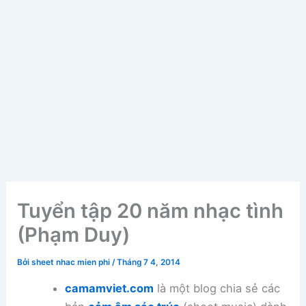
Tuyển tập 20 năm nhạc tình
(Phạm Duy)
Bởi
sheet nhac mien phi
/
Tháng 7 4, 2014
camamviet.com
là một blog chia sẻ các