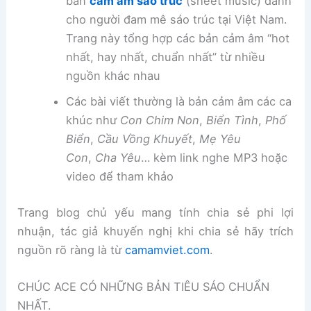
bản
cảm âm sáo trúc
(sheet music) dành
cho người đam mê sáo trúc tại Việt Nam.
Trang này tổng hợp các bản cảm âm “hot
nhất, hay nhất, chuẩn nhất” từ nhiều
nguồn khác nhau
Các bài viết thường là bản cảm âm các ca
khúc như
Con Chim Non
,
Biển Tình
,
Phố
Biển
,
Cầu Vồng Khuyết
,
Mẹ Yêu
Con
,
Cha Yêu
… kèm link nghe MP3 hoặc
video để tham khảo
Trang blog chủ yếu mang tính chia sẻ phi lợi
nhuận, tác giả khuyến nghị khi chia sẻ hãy trích
nguồn rõ ràng là từ
camamviet.com
.
CHÚC ACE CÓ NHỮNG BẢN TIÊU SÁO CHUẨN
NHẤT.