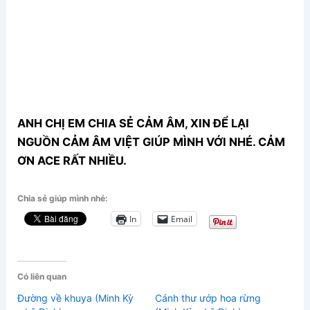
ANH CHỊ EM CHIA SẺ CẢM ÂM, XIN ĐỂ LẠI
NGUỒN CẢM ÂM VIỆT GIÚP MÌNH VỚI NHÉ. CẢM
ƠN ACE RẤT NHIỀU.
Chia sẻ giúp mình nhé:
In
Email
Có liên quan
Đường về khuya (Minh Kỳ
Cánh thư ướp hoa rừng