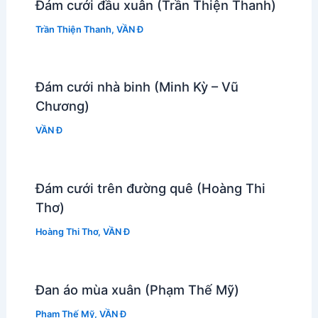
Đám cưới đầu xuân (Trần Thiện Thanh)
Trần Thiện Thanh
,
VẦN Đ
Đám cưới nhà binh (Minh Kỳ – Vũ
Chương)
VẦN Đ
Đám cưới trên đường quê (Hoàng Thi
Thơ)
Hoàng Thi Thơ
,
VẦN Đ
Đan áo mùa xuân (Phạm Thế Mỹ)
Phạm Thế Mỹ
,
VẦN Đ