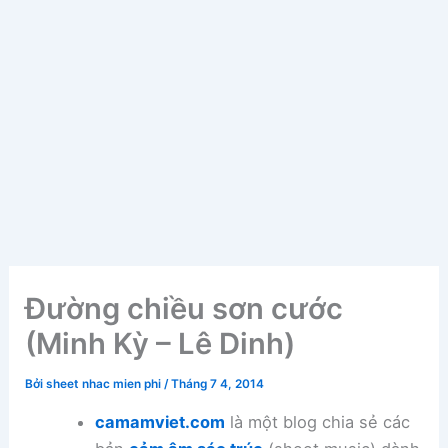
Đường chiều sơn cước
(Minh Kỳ – Lê Dinh)
Bởi
sheet nhac mien phi
/
Tháng 7 4, 2014
camamviet.com
là một blog chia sẻ các