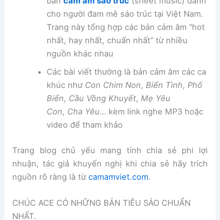
bản
cảm âm sáo trúc
(sheet music) dành
cho người đam mê sáo trúc tại Việt Nam.
Trang này tổng hợp các bản cảm âm “hot
nhất, hay nhất, chuẩn nhất” từ nhiều
nguồn khác nhau
Các bài viết thường là bản cảm âm các ca
khúc như
Con Chim Non
,
Biển Tình
,
Phố
Biển
,
Cầu Vồng Khuyết
,
Mẹ Yêu
Con
,
Cha Yêu
… kèm link nghe MP3 hoặc
video để tham khảo
Trang blog chủ yếu mang tính chia sẻ phi lợi
nhuận, tác giả khuyến nghị khi chia sẻ hãy trích
nguồn rõ ràng là từ
camamviet.com
.
CHÚC ACE CÓ NHỮNG BẢN TIÊU SÁO CHUẨN
NHẤT.