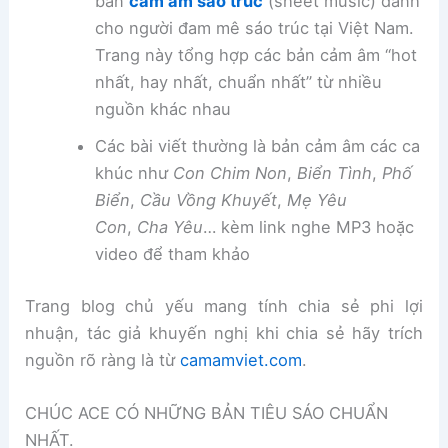
bản
cảm âm sáo trúc
(sheet music) dành
cho người đam mê sáo trúc tại Việt Nam.
Trang này tổng hợp các bản cảm âm “hot
nhất, hay nhất, chuẩn nhất” từ nhiều
nguồn khác nhau
Các bài viết thường là bản cảm âm các ca
khúc như
Con Chim Non
,
Biển Tình
,
Phố
Biển
,
Cầu Vồng Khuyết
,
Mẹ Yêu
Con
,
Cha Yêu
… kèm link nghe MP3 hoặc
video để tham khảo
Trang blog chủ yếu mang tính chia sẻ phi lợi
nhuận, tác giả khuyến nghị khi chia sẻ hãy trích
nguồn rõ ràng là từ
camamviet.com
.
CHÚC ACE CÓ NHỮNG BẢN TIÊU SÁO CHUẨN
NHẤT.