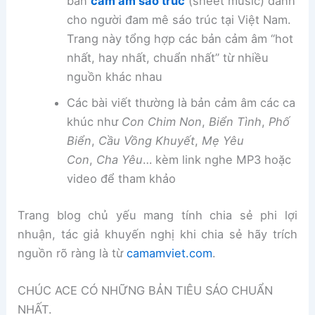
bản
cảm âm sáo trúc
(sheet music) dành
cho người đam mê sáo trúc tại Việt Nam.
Trang này tổng hợp các bản cảm âm “hot
nhất, hay nhất, chuẩn nhất” từ nhiều
nguồn khác nhau
Các bài viết thường là bản cảm âm các ca
khúc như
Con Chim Non
,
Biển Tình
,
Phố
Biển
,
Cầu Vồng Khuyết
,
Mẹ Yêu
Con
,
Cha Yêu
… kèm link nghe MP3 hoặc
video để tham khảo
Trang blog chủ yếu mang tính chia sẻ phi lợi
nhuận, tác giả khuyến nghị khi chia sẻ hãy trích
nguồn rõ ràng là từ
camamviet.com
.
CHÚC ACE CÓ NHỮNG BẢN TIÊU SÁO CHUẨN
NHẤT.