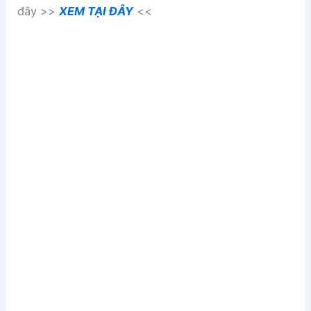
đây >>
XEM TẠI ĐÂY
<<