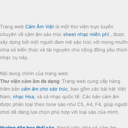
Trang web
Cảm Âm Việt
là một thư viện trực tuyến
chuyên về cảm âm sáo trúc
sheet nhạc miễn phí
, được
xây dựng bởi một người đam mê sáo trúc với mong muốn
chia sẻ kiến thức và tài nguyên cho cộng đồng yêu thích
nhạc cụ này.
Nội dung chính của trang web:
Thư viện cảm âm đa dạng
:
Trang web cung cấp hàng
trăm bản
cảm âm cho sáo trúc
, bao gồm các bài hát Việt
Nam,
nhạc Hoa
, và cả nhạc quốc tế.
Các bản cảm âm
được phân loại theo tone sáo như C5, A4, F4, giúp người
chơi dễ dàng lựa chọn phù hợp với loại sáo của mình.
Hướng dẫn học thổi sáo
:
Ngoài việc chia sẻ cảm âm,