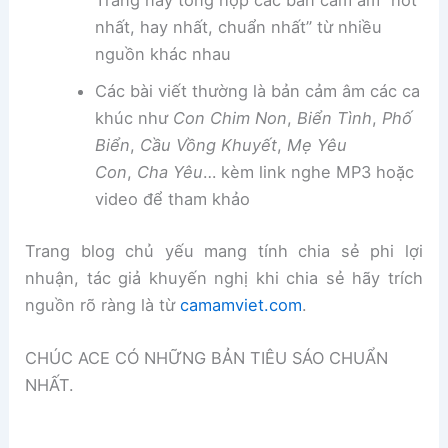
Trang này tổng hợp các bản cảm âm “hot
nhất, hay nhất, chuẩn nhất” từ nhiều
nguồn khác nhau
Các bài viết thường là bản cảm âm các ca
khúc như
Con Chim Non
,
Biển Tình
,
Phố
Biển
,
Cầu Vồng Khuyết
,
Mẹ Yêu
Con
,
Cha Yêu
… kèm link nghe MP3 hoặc
video để tham khảo
Trang blog chủ yếu mang tính chia sẻ phi lợi
nhuận, tác giả khuyến nghị khi chia sẻ hãy trích
nguồn rõ ràng là từ
camamviet.com
.
CHÚC ACE CÓ NHỮNG BẢN TIÊU SÁO CHUẨN
NHẤT.