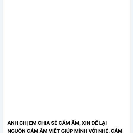
ANH CHỊ EM CHIA SẺ CẢM ÂM, XIN ĐỂ LẠI
NGUỒN CẢM ÂM VIỆT GIÚP MÌNH VỚI NHÉ. CẢM