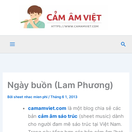
Nhảy
tới
nội
dung
Tìm
kiế
Ngày buồn (Lam Phương)
Bởi
sheet nhac mien phi
/
Tháng 6 1, 2013
camamviet.com
là một blog chia sẻ các
bản
cảm âm sáo trúc
(sheet music) dành
cho người đam mê sáo trúc tại Việt Nam.