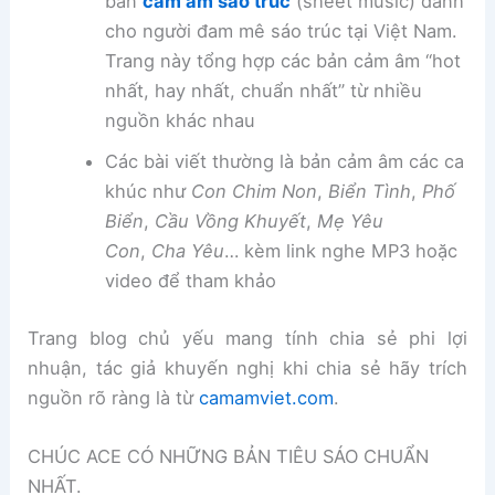
bản
cảm âm sáo trúc
(sheet music) dành
cho người đam mê sáo trúc tại Việt Nam.
Trang này tổng hợp các bản cảm âm “hot
nhất, hay nhất, chuẩn nhất” từ nhiều
nguồn khác nhau
Các bài viết thường là bản cảm âm các ca
khúc như
Con Chim Non
,
Biển Tình
,
Phố
Biển
,
Cầu Vồng Khuyết
,
Mẹ Yêu
Con
,
Cha Yêu
… kèm link nghe MP3 hoặc
video để tham khảo
Trang blog chủ yếu mang tính chia sẻ phi lợi
nhuận, tác giả khuyến nghị khi chia sẻ hãy trích
nguồn rõ ràng là từ
camamviet.com
.
CHÚC ACE CÓ NHỮNG BẢN TIÊU SÁO CHUẨN
NHẤT.