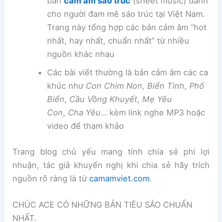
bản
cảm âm sáo trúc
(sheet music) dành
cho người đam mê sáo trúc tại Việt Nam.
Trang này tổng hợp các bản cảm âm “hot
nhất, hay nhất, chuẩn nhất” từ nhiều
nguồn khác nhau
Các bài viết thường là bản cảm âm các ca
khúc như
Con Chim Non
,
Biển Tình
,
Phố
Biển
,
Cầu Vồng Khuyết
,
Mẹ Yêu
Con
,
Cha Yêu
… kèm link nghe MP3 hoặc
video để tham khảo
Trang blog chủ yếu mang tính chia sẻ phi lợi
nhuận, tác giả khuyến nghị khi chia sẻ hãy trích
nguồn rõ ràng là từ
camamviet.com
.
CHÚC ACE CÓ NHỮNG BẢN TIÊU SÁO CHUẨN
NHẤT.