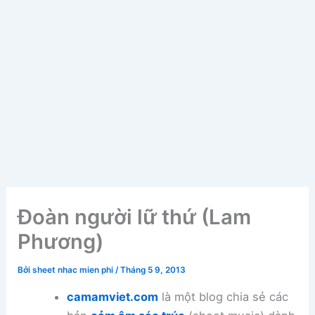
Đoàn người lữ thứ (Lam
Phương)
Bởi
sheet nhac mien phi
/
Tháng 5 9, 2013
camamviet.com
là một blog chia sẻ các