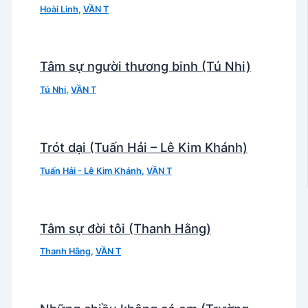
Hoài Linh
,
VẦN T
Tâm sự người thương binh (Tú Nhi)
Tú Nhi
,
VẦN T
Trót dại (Tuấn Hải – Lê Kim Khánh)
Tuấn Hải - Lê Kim Khánh
,
VẦN T
Tâm sự đời tôi (Thanh Hằng)
Thanh Hằng
,
VẦN T