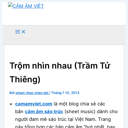
Nhảy
tới
nội
dung
Tìm
kiếm
Trộm nhìn nhau (Trầm Tử
Thiêng)
Bởi
sheet nhac mien phi
/
Tháng 7 10, 2013
camamviet.com
là một blog chia sẻ các
bản
cảm âm sáo trúc
(sheet music) dành cho
người đam mê sáo trúc tại Việt Nam. Trang
này tổng hợp các bản cảm âm “hot nhất, hay