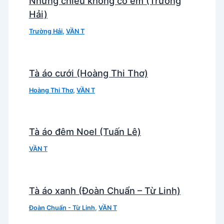
Những chiều không có em (Trường
Hải)
Trường Hải
,
VẦN T
Tà áo cưới (Hoàng Thi Thơ)
Hoàng Thi Thơ
,
VẦN T
Tà áo đêm Noel (Tuấn Lê)
VẦN T
Tà áo xanh (Đoàn Chuẩn – Từ Linh)
Đoàn Chuẩn - Từ Linh
,
VẦN T