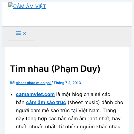
Nhảy
tới
nội
dung
Tìm
kiếm
Tìm nhau (Phạm Duy)
Bởi
sheet nhac mien phi
/
Tháng 7 2, 2013
camamviet.com
là một blog chia sẻ các
bản
cảm âm sáo trúc
(sheet music) dành cho
người đam mê sáo trúc tại Việt Nam. Trang
này tổng hợp các bản cảm âm “hot nhất, hay
nhất, chuẩn nhất” từ nhiều nguồn khác nhau