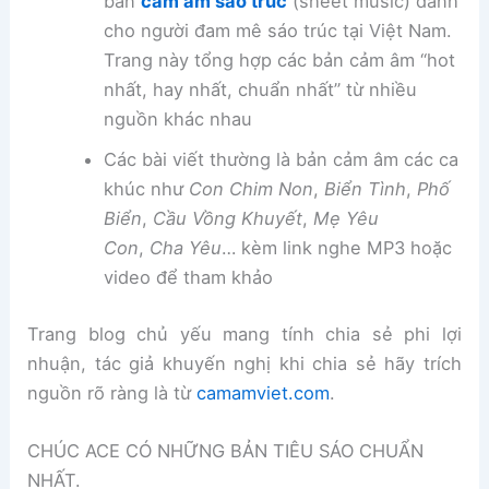
bản
cảm âm sáo trúc
(sheet music) dành
cho người đam mê sáo trúc tại Việt Nam.
Trang này tổng hợp các bản cảm âm “hot
nhất, hay nhất, chuẩn nhất” từ nhiều
nguồn khác nhau
Các bài viết thường là bản cảm âm các ca
khúc như
Con Chim Non
,
Biển Tình
,
Phố
Biển
,
Cầu Vồng Khuyết
,
Mẹ Yêu
Con
,
Cha Yêu
… kèm link nghe MP3 hoặc
video để tham khảo
Trang blog chủ yếu mang tính chia sẻ phi lợi
nhuận, tác giả khuyến nghị khi chia sẻ hãy trích
nguồn rõ ràng là từ
camamviet.com
.
CHÚC ACE CÓ NHỮNG BẢN TIÊU SÁO CHUẨN
NHẤT.