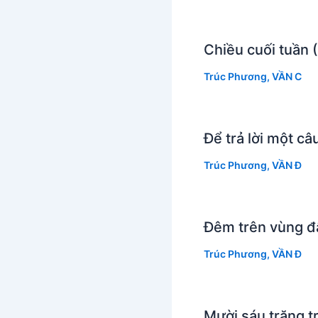
Chiều cuối tuần 
Trúc Phương
,
VẦN C
Để trả lời một c
Trúc Phương
,
VẦN Đ
Đêm trên vùng đấ
Trúc Phương
,
VẦN Đ
Mười sáu trăng t