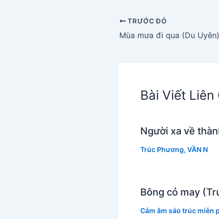
TRƯỚC ĐÓ
Mùa mưa đi qua (Du Uyên
Bài Viết Liê
Người xa về thà
Trúc Phương
,
VẦN N
Bông cỏ may (Tr
Cảm âm sáo trúc miễn p