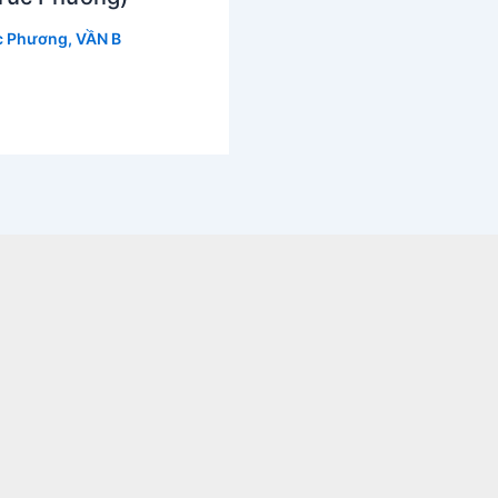
c Phương
,
VẦN B