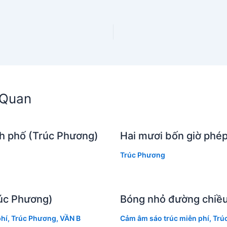
)
n Quan
nh phố (Trúc Phương)
Hai mươi bốn giờ phé
Trúc Phương
úc Phương)
Bóng nhỏ đường chiều
hí
,
Trúc Phương
,
VẦN B
Cảm âm sáo trúc miễn phí
,
Trú