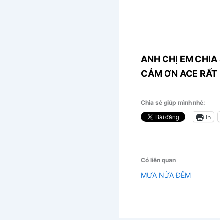
ANH CHỊ EM CHIA 
CẢM ƠN ACE RẤT 
Chia sẻ giúp mình nhé:
In
Có liên quan
MƯA NỬA ĐÊM