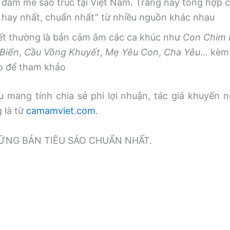
 đam mê sáo trúc tại Việt Nam. Trang này tổng hợp
, hay nhất, chuẩn nhất” từ nhiều nguồn khác nhau
iết thường là bản cảm âm các ca khúc như
Con Chim
Biển
,
Cầu Vồng Khuyết
,
Mẹ Yêu Con
,
Cha Yêu
… kèm 
o để tham khảo
 mang tính chia sẻ phi lợi nhuận, tác giả khuyến n
g là từ
camamviet.com
.
̃NG BẢN TIÊU SÁO CHUẨN NHẤT.