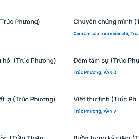
(Trúc Phương)
Chuyện chúng mình (
Cảm âm sáo trúc miễn phí
,
Trú
âu hỏi (Trúc Phương)
Đêm tâm sự (Trúc Ph
Trúc Phương
,
VẦN Đ
t lạ (Trúc Phương)
Viết thư tình (Trúc Ph
Trúc Phương
,
VẦN V
ròn (Trần Thiện
Buồn trong kỷ niệm (