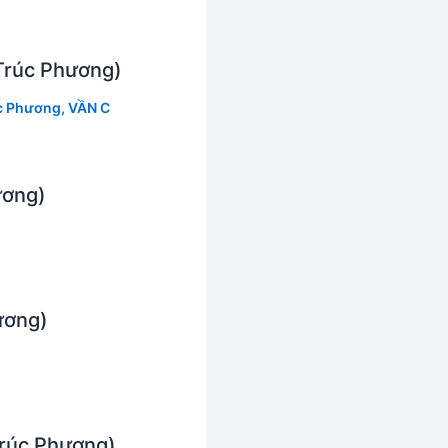
Trúc Phương)
c Phương
,
VẦN C
ương)
ương)
Trúc Phương)