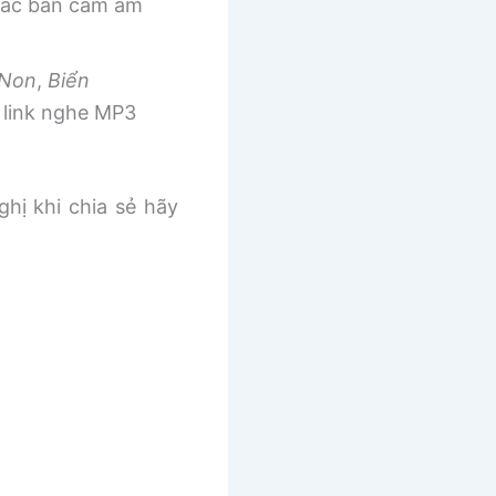
 các bản cảm âm
 Non
,
Biển
link nghe MP3
ghị khi chia sẻ hãy