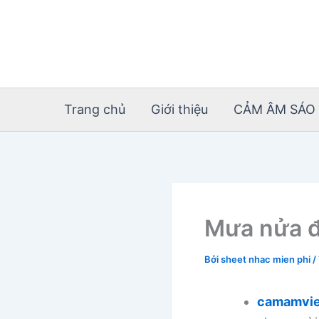
Nhảy
tới
nội
dung
Trang chủ
Giới thiệu
CẢM ÂM SÁO 
Mưa nửa đ
Bởi
sheet nhac mien phi
/
camamvie