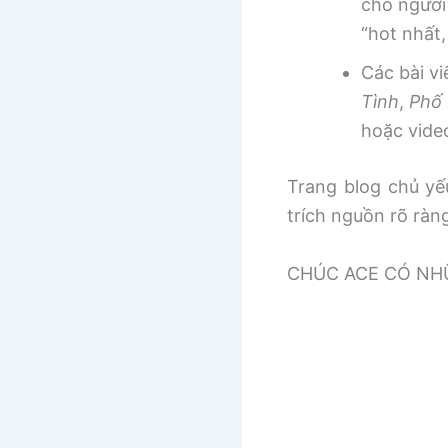
cho người
“hot nhất
Các bài v
Tình
,
Phố 
hoặc vide
Trang blog chủ yếu
trích nguồn rõ ràn
CHÚC ACE CÓ NHƯ