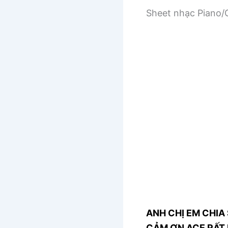
Sheet nhạc Piano/G
ANH CHỊ EM CHIA 
CẢM ƠN ACE RẤT 