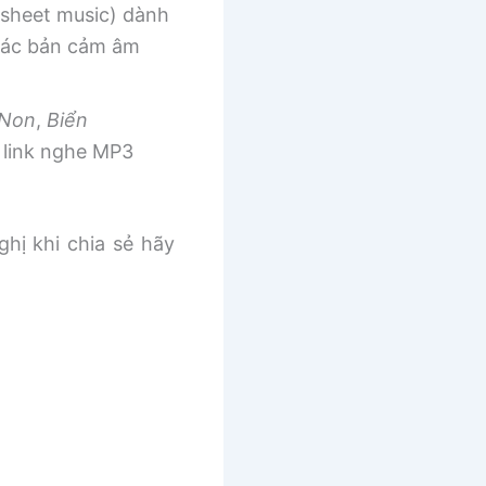
sheet music) dành
 các bản cảm âm
 Non
,
Biển
link nghe MP3
ghị khi chia sẻ hãy