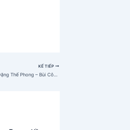
KẾ TIẾP
Giọt mưa thu (Đặng Thế Phong – Bùi Công Kỳ)