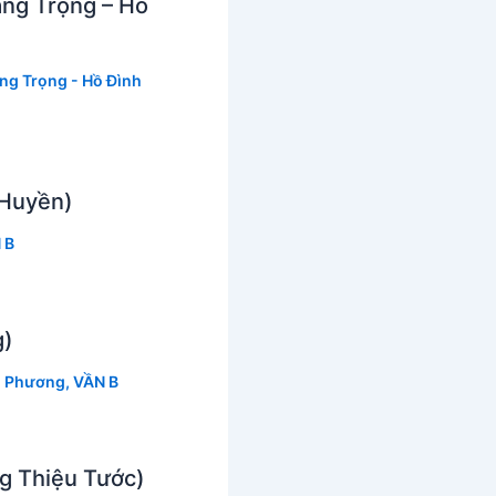
àng Trọng – Hồ
ng Trọng - Hồ Đình
 Huyền)
 B
g)
 Phương
,
VẦN B
g Thiệu Tước)