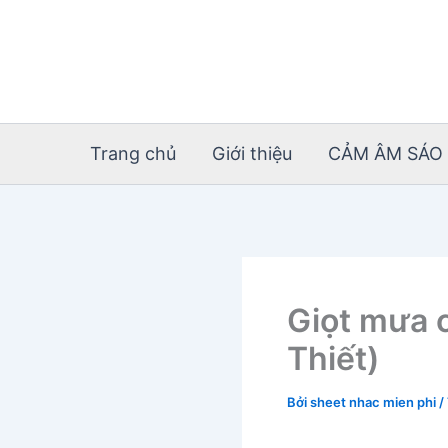
Nhảy
tới
nội
dung
Trang chủ
Giới thiệu
CẢM ÂM SÁO 
Giọt mưa 
Thiết)
Bởi
sheet nhac mien phi
/