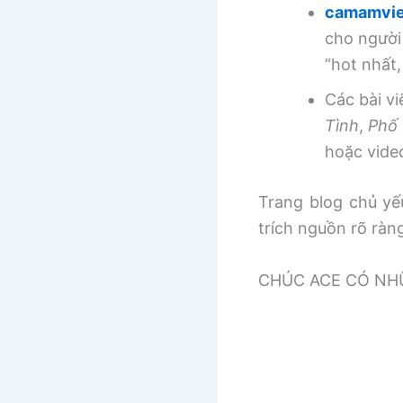
camamvie
cho người
“hot nhất
Các bài v
Tình
,
Phố 
hoặc vide
Trang blog chủ yếu
trích nguồn rõ ràn
CHÚC ACE CÓ NHƯ