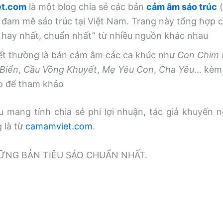
t.com
là một blog chia sẻ các bản
cảm âm sáo trúc
(
 đam mê sáo trúc tại Việt Nam. Trang này tổng hợp
, hay nhất, chuẩn nhất” từ nhiều nguồn khác nhau
iết thường là bản cảm âm các ca khúc như
Con Chim
Biển
,
Cầu Vồng Khuyết
,
Mẹ Yêu Con
,
Cha Yêu
… kèm 
o để tham khảo
 mang tính chia sẻ phi lợi nhuận, tác giả khuyến n
g là từ
camamviet.com
.
̃NG BẢN TIÊU SÁO CHUẨN NHẤT.