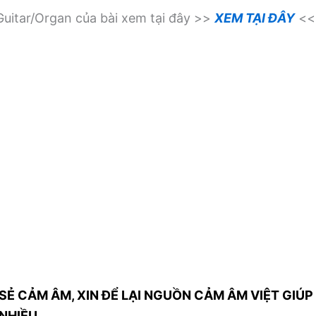
uitar/Organ của bài xem tại đây >>
XEM TẠI ĐÂY
<<
SẺ CẢM ÂM, XIN ĐỂ LẠI NGUỒN CẢM ÂM VIỆT GIÚP 
NHIỀU.