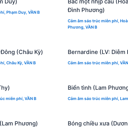
m Duy)
Bắc một nhịp cầu (Ho
Đình Phương)
hí
,
Phạm Duy
,
VẦN B
Cảm âm sáo trúc miễn phí
,
Hoà
Phương
,
VẦN B
 Đông (Châu Kỳ)
Bernardine (LV: Diễm
hí
,
Châu Kỳ
,
VẦN B
Cảm âm sáo trúc miễn phí
,
VẦN
Thy)
Biển tình (Lam Phươn
úc miễn phí
,
VẦN B
Cảm âm sáo trúc miễn phí
,
Lam
ờ (Lam Phương)
Bóng chiều xưa (Dươn