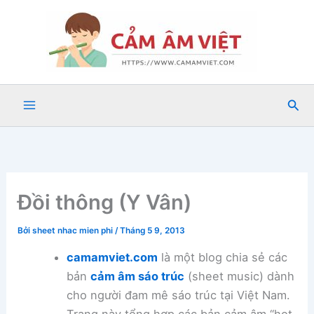
Nhảy
tới
nội
dung
Tìm
kiế
Đồi thông (Y Vân)
Bởi
sheet nhac mien phi
/
Tháng 5 9, 2013
camamviet.com
là một blog chia sẻ các
bản
cảm âm sáo trúc
(sheet music) dành
cho người đam mê sáo trúc tại Việt Nam.