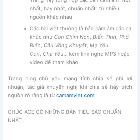
Trang này tổng hợp các bản cảm âm “hot
nhất, hay nhất, chuẩn nhất” từ nhiều
nguồn khác nhau
Các bài viết thường là bản cảm âm các ca
khúc như
Con Chim Non
,
Biển Tình
,
Phố
Biển
,
Cầu Vồng Khuyết
,
Mẹ Yêu
Con
,
Cha Yêu
… kèm link nghe MP3 hoặc
video để tham khảo
Trang blog chủ yếu mang tính chia sẻ phi lợi
nhuận, tác giả khuyến nghị khi chia sẻ hãy trích
nguồn rõ ràng là từ
camamviet.com
.
CHÚC ACE CÓ NHỮNG BẢN TIÊU SÁO CHUẨN
NHẤT.