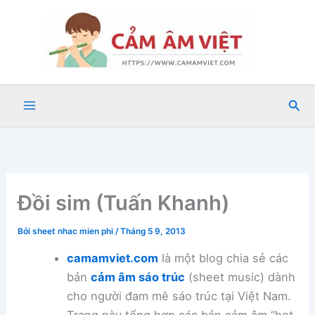
Nhảy
tới
nội
dung
Tìm
kiế
Đồi sim (Tuấn Khanh)
Bởi
sheet nhac mien phi
/
Tháng 5 9, 2013
camamviet.com
là một blog chia sẻ các
bản
cảm âm sáo trúc
(sheet music) dành
cho người đam mê sáo trúc tại Việt Nam.