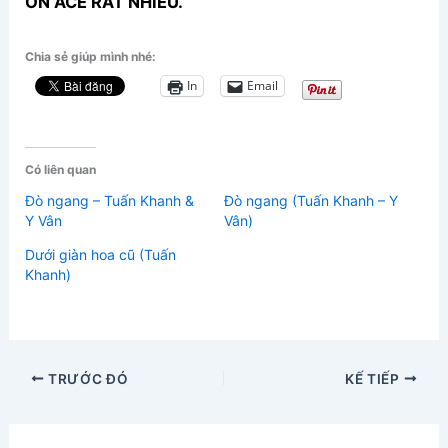
ƠN ACE RẤT NHIỀU.
Chia sẻ giúp mình nhé:
In
Email
Có liên quan
Đò ngang – Tuấn Khanh &
Đò ngang (Tuấn Khanh – Y
Y Vân
Vân)
Dưới giàn hoa cũ (Tuấn
Khanh)
TRƯỚC ĐÓ
KẾ TIẾP