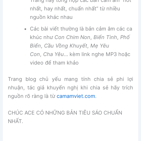
Trang này tổng hợp các bản cảm âm “hot
nhất, hay nhất, chuẩn nhất” từ nhiều
nguồn khác nhau
Các bài viết thường là bản cảm âm các ca
khúc như
Con Chim Non
,
Biển Tình
,
Phố
Biển
,
Cầu Vồng Khuyết
,
Mẹ Yêu
Con
,
Cha Yêu
… kèm link nghe MP3 hoặc
video để tham khảo
Trang blog chủ yếu mang tính chia sẻ phi lợi
nhuận, tác giả khuyến nghị khi chia sẻ hãy trích
nguồn rõ ràng là từ
camamviet.com
.
CHÚC ACE CÓ NHỮNG BẢN TIÊU SÁO CHUẨN
NHẤT.