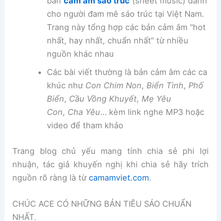
bản
cảm âm sáo trúc
(sheet music) dành
cho người đam mê sáo trúc tại Việt Nam.
Trang này tổng hợp các bản cảm âm “hot
nhất, hay nhất, chuẩn nhất” từ nhiều
nguồn khác nhau
Các bài viết thường là bản cảm âm các ca
khúc như
Con Chim Non
,
Biển Tình
,
Phố
Biển
,
Cầu Vồng Khuyết
,
Mẹ Yêu
Con
,
Cha Yêu
… kèm link nghe MP3 hoặc
video để tham khảo
Trang blog chủ yếu mang tính chia sẻ phi lợi
nhuận, tác giả khuyến nghị khi chia sẻ hãy trích
nguồn rõ ràng là từ
camamviet.com
.
CHÚC ACE CÓ NHỮNG BẢN TIÊU SÁO CHUẨN
NHẤT.