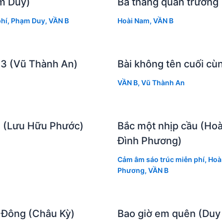
m Duy)
Ba tháng quân trường
hí
,
Phạm Duy
,
VẦN B
Hoài Nam
,
VẦN B
 3 (Vũ Thành An)
Bài không tên cuối cù
VẦN B
,
Vũ Thành An
 (Lưu Hữu Phước)
Bắc một nhịp cầu (Ho
Đình Phương)
Cảm âm sáo trúc miễn phí
,
Hoà
Phương
,
VẦN B
 Đông (Châu Kỳ)
Bao giờ em quên (Duy