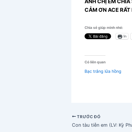
ANH CHỊ EM CHIA 
CẢM ƠN ACE RẤT 
Chia sẻ giúp mình nhé:
In
Có liên quan
Bạc trắng lửa hồng
TRƯỚC ĐÓ
Con tàu tiễn em (LV: Kỳ Ph