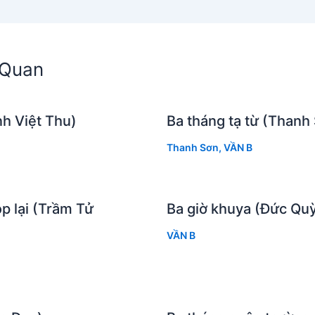
n Quan
h Việt Thu)
Ba tháng tạ từ (Thanh
Thanh Sơn
,
VẦN B
p lại (Trầm Tử
Ba giờ khuya (Đức Qu
VẦN B