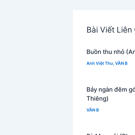
Bài Viết Liê
Buồn thu nhỏ (An
Anh Việt Thu
,
VẦN B
Bảy ngàn đêm gó
Thiêng)
VẦN B