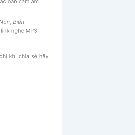
 các bản cảm âm
 Non
,
Biển
link nghe MP3
ghị khi chia sẻ hãy