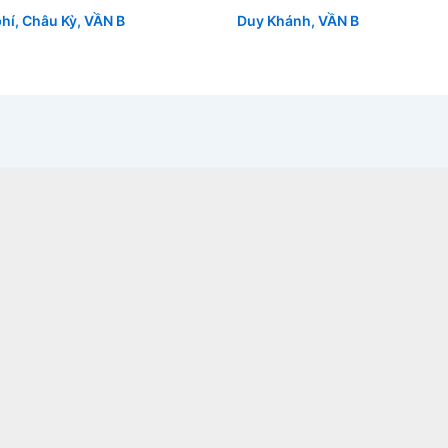
hí
,
Châu Kỳ
,
VẦN B
Duy Khánh
,
VẦN B