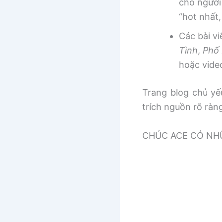
cho người
“hot nhất
Các bài v
Tình
,
Phố 
hoặc vide
Trang blog chủ yếu
trích nguồn rõ ràn
CHÚC ACE CÓ NHƯ