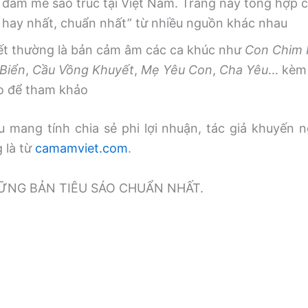
 đam mê sáo trúc tại Việt Nam. Trang này tổng hợp
, hay nhất, chuẩn nhất” từ nhiều nguồn khác nhau
iết thường là bản cảm âm các ca khúc như
Con Chim
Biển
,
Cầu Vồng Khuyết
,
Mẹ Yêu Con
,
Cha Yêu
… kèm 
o để tham khảo
 mang tính chia sẻ phi lợi nhuận, tác giả khuyến n
g là từ
camamviet.com
.
̃NG BẢN TIÊU SÁO CHUẨN NHẤT.