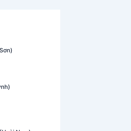
 Sơn)
ỳnh)