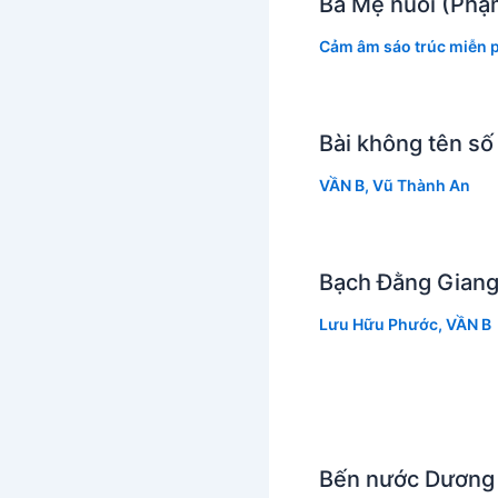
Bà Mẹ nuôi (Phạ
Cảm âm sáo trúc miễn p
Bài không tên số
VẦN B
,
Vũ Thành An
Bạch Đằng Giang
Lưu Hữu Phước
,
VẦN B
Bến nước Dương