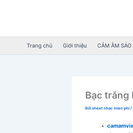
Nhảy
tới
nội
dung
Trang chủ
Giới thiệu
CẢM ÂM SÁO 
Bạc trắng 
Bởi
sheet nhac mien phi
/
camamvie