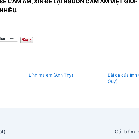
SẺ CẢM ÂM, XIN ĐỂ LẠI NGUỒN CẢM ÂM VIỆT GIÚP 
NHIỀU.
Email
Lính mà em (Anh Thy)
Bài ca của lính
Quý)
át)
Cái trâm 