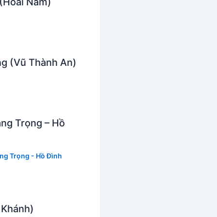
 (Hoài Nam)
ng (Vũ Thành An)
àng Trọng – Hồ
ng Trọng - Hồ Đình
 Khánh)