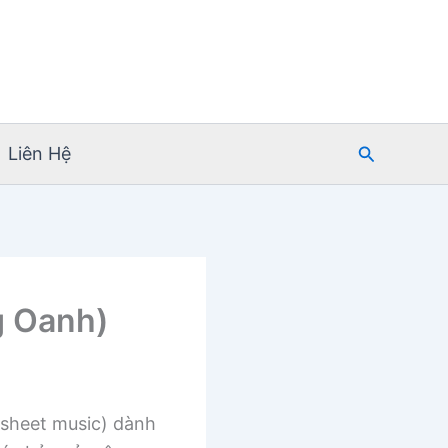
Tìm
Liên Hệ
kiếm
g Oanh)
sheet music) dành