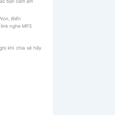
 các bản cảm âm
 Non
,
Biển
link nghe MP3
ghị khi chia sẻ hãy