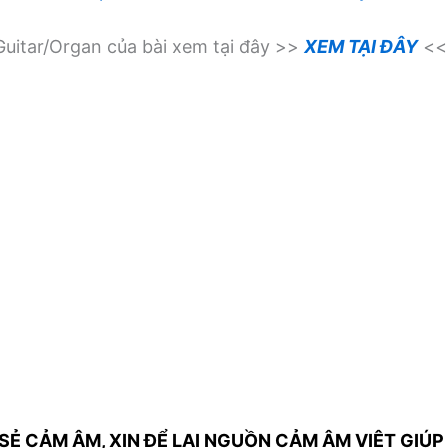
uitar/Organ của bài xem tại đây >>
XEM TẠI ĐÂY
<<
SẺ CẢM ÂM, XIN ĐỂ LẠI NGUỒN CẢM ÂM VIỆT GIÚP 