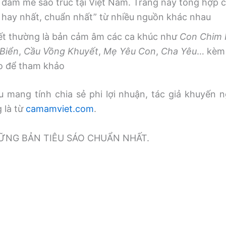
 đam mê sáo trúc tại Việt Nam. Trang này tổng hợp
, hay nhất, chuẩn nhất” từ nhiều nguồn khác nhau
iết thường là bản cảm âm các ca khúc như
Con Chim
Biển
,
Cầu Vồng Khuyết
,
Mẹ Yêu Con
,
Cha Yêu
… kèm 
o để tham khảo
 mang tính chia sẻ phi lợi nhuận, tác giả khuyến n
g là từ
camamviet.com
.
̃NG BẢN TIÊU SÁO CHUẨN NHẤT.