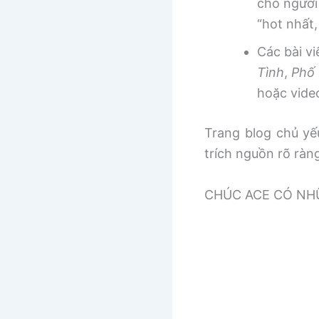
cho người
“hot nhất
Các bài v
Tình
,
Phố 
hoặc vide
Trang blog chủ yếu
trích nguồn rõ ràn
CHÚC ACE CÓ NHƯ