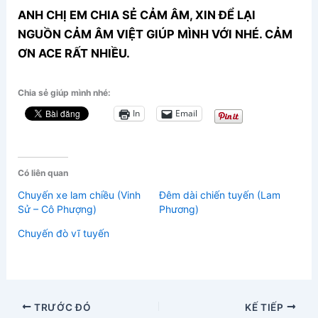
ANH CHỊ EM CHIA SẺ CẢM ÂM, XIN ĐỂ LẠI
NGUỒN CẢM ÂM VIỆT GIÚP MÌNH VỚI NHÉ. CẢM
ƠN ACE RẤT NHIỀU.
Chia sẻ giúp mình nhé:
In
Email
Có liên quan
Chuyến xe lam chiều (Vinh
Đêm dài chiến tuyến (Lam
Sử – Cô Phượng)
Phương)
Chuyến đò vĩ tuyến
TRƯỚC ĐÓ
KẾ TIẾP