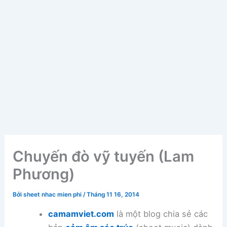
Chuyến đò vỹ tuyến (Lam
Phương)
Bởi
sheet nhac mien phi
/
Tháng 11 16, 2014
camamviet.com
là một blog chia sẻ các