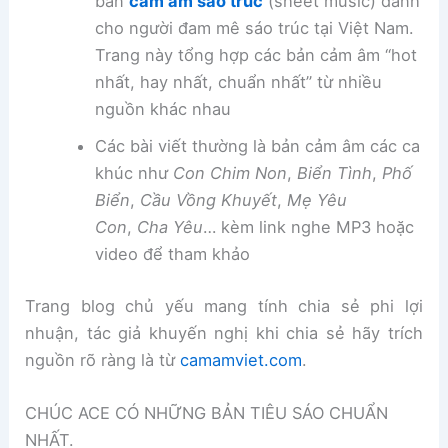
bản
cảm âm sáo trúc
(sheet music) dành
cho người đam mê sáo trúc tại Việt Nam.
Trang này tổng hợp các bản cảm âm “hot
nhất, hay nhất, chuẩn nhất” từ nhiều
nguồn khác nhau
Các bài viết thường là bản cảm âm các ca
khúc như
Con Chim Non
,
Biển Tình
,
Phố
Biển
,
Cầu Vồng Khuyết
,
Mẹ Yêu
Con
,
Cha Yêu
… kèm link nghe MP3 hoặc
video để tham khảo
Trang blog chủ yếu mang tính chia sẻ phi lợi
nhuận, tác giả khuyến nghị khi chia sẻ hãy trích
nguồn rõ ràng là từ
camamviet.com
.
CHÚC ACE CÓ NHỮNG BẢN TIÊU SÁO CHUẨN
NHẤT.