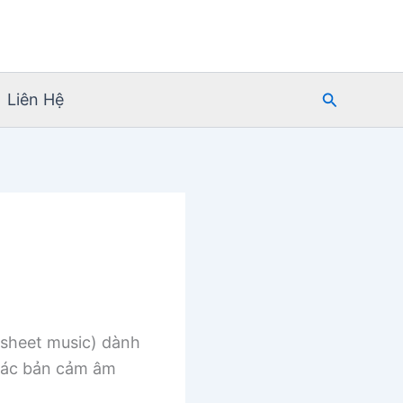
Tìm
Liên Hệ
kiếm
sheet music) dành
 các bản cảm âm