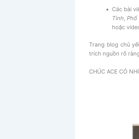
Các bài v
Tình
,
Phố 
hoặc vide
Trang blog chủ yếu
trích nguồn rõ ràn
CHÚC ACE CÓ NHƯ