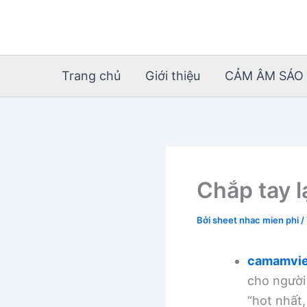
Nhảy
tới
nội
dung
Trang chủ
Giới thiệu
CẢM ÂM SÁO 
Chắp tay 
Bởi
sheet nhac mien phi
/
camamvie
cho người
“hot nhất