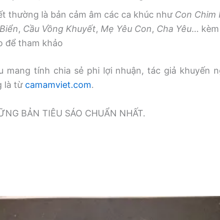
iết thường là bản cảm âm các ca khúc như
Con Chim
Biển
,
Cầu Vồng Khuyết
,
Mẹ Yêu Con
,
Cha Yêu
… kèm 
o để tham khảo
 mang tính chia sẻ phi lợi nhuận, tác giả khuyến n
g là từ
camamviet.com
.
̃NG BẢN TIÊU SÁO CHUẨN NHẤT.