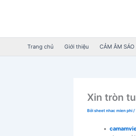
Nhảy
tới
nội
dung
Trang chủ
Giới thiệu
CẢM ÂM SÁO 
Xin tròn tu
Bởi
sheet nhac mien phi
/
camamvie