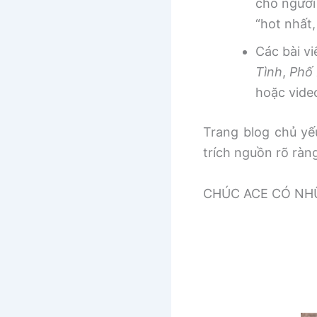
cho người
“hot nhất
Các bài v
Tình
,
Phố 
hoặc vide
Trang blog chủ yếu
trích nguồn rõ ràn
CHÚC ACE CÓ NHƯ