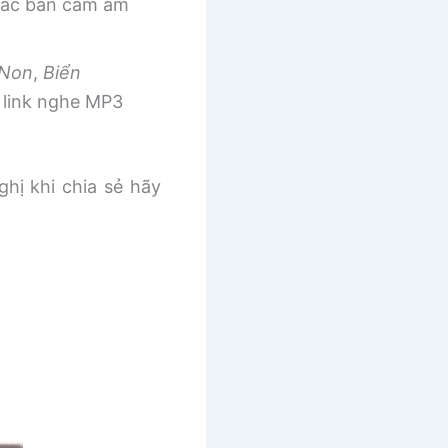
 các bản cảm âm
 Non
,
Biển
link nghe MP3
ghị khi chia sẻ hãy