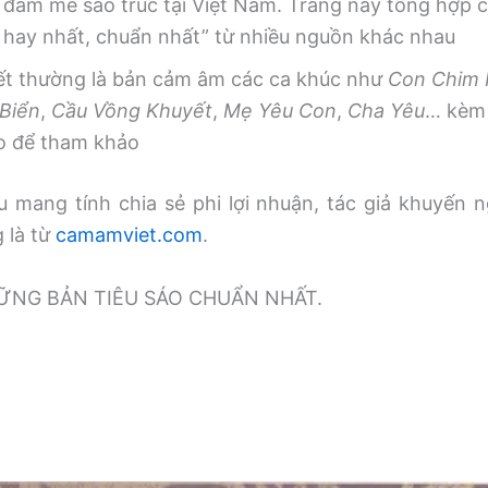
 đam mê sáo trúc tại Việt Nam. Trang này tổng hợp
, hay nhất, chuẩn nhất” từ nhiều nguồn khác nhau
iết thường là bản cảm âm các ca khúc như
Con Chim
Biển
,
Cầu Vồng Khuyết
,
Mẹ Yêu Con
,
Cha Yêu
… kèm 
o để tham khảo
 mang tính chia sẻ phi lợi nhuận, tác giả khuyến n
g là từ
camamviet.com
.
̃NG BẢN TIÊU SÁO CHUẨN NHẤT.