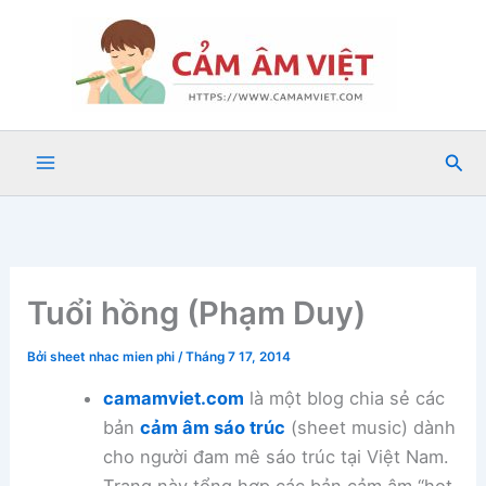
Nhảy
tới
nội
dung
Tìm
kiế
Tuổi hồng (Phạm Duy)
Bởi
sheet nhac mien phi
/
Tháng 7 17, 2014
camamviet.com
là một blog chia sẻ các
bản
cảm âm sáo trúc
(sheet music) dành
cho người đam mê sáo trúc tại Việt Nam.