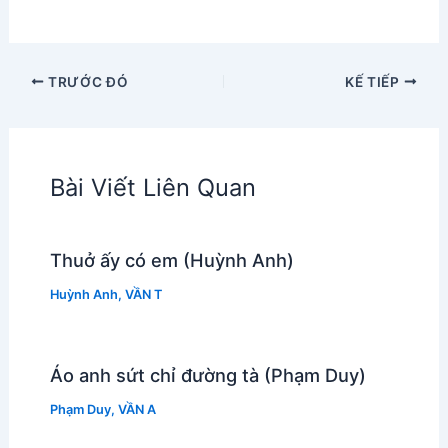
TRƯỚC ĐÓ
KẾ TIẾP
Bài Viết Liên Quan
Thuở ấy có em (Huỳnh Anh)
Huỳnh Anh
,
VẦN T
Áo anh sứt chỉ đường tà (Phạm Duy)
Phạm Duy
,
VẦN A