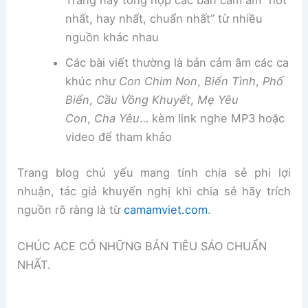
Trang này tổng hợp các bản cảm âm “hot
nhất, hay nhất, chuẩn nhất” từ nhiều
nguồn khác nhau
Các bài viết thường là bản cảm âm các ca
khúc như
Con Chim Non
,
Biển Tình
,
Phố
Biển
,
Cầu Vồng Khuyết
,
Mẹ Yêu
Con
,
Cha Yêu
… kèm link nghe MP3 hoặc
video để tham khảo
Trang blog chủ yếu mang tính chia sẻ phi lợi
nhuận, tác giả khuyến nghị khi chia sẻ hãy trích
nguồn rõ ràng là từ
camamviet.com
.
CHÚC ACE CÓ NHỮNG BẢN TIÊU SÁO CHUẨN
NHẤT.