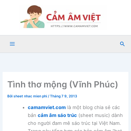
Nhảy
tới
nội
dung
Tìm
kiế
Tình thơ mộng (Vĩnh Phúc)
Bởi
sheet nhac mien phi
/
Tháng 7 9, 2013
camamviet.com
là một blog chia sẻ các
bản
cảm âm sáo trúc
(sheet music) dành
cho người đam mê sáo trúc tại Việt Nam.