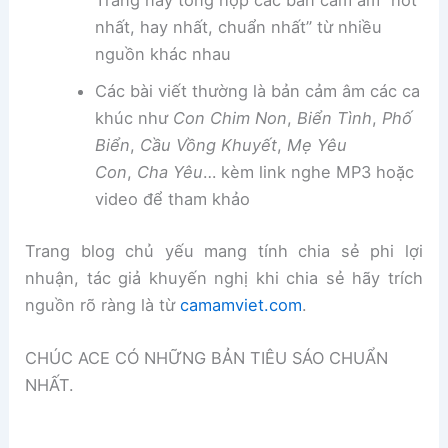
Trang này tổng hợp các bản cảm âm “hot
nhất, hay nhất, chuẩn nhất” từ nhiều
nguồn khác nhau
Các bài viết thường là bản cảm âm các ca
khúc như
Con Chim Non
,
Biển Tình
,
Phố
Biển
,
Cầu Vồng Khuyết
,
Mẹ Yêu
Con
,
Cha Yêu
… kèm link nghe MP3 hoặc
video để tham khảo
Trang blog chủ yếu mang tính chia sẻ phi lợi
nhuận, tác giả khuyến nghị khi chia sẻ hãy trích
nguồn rõ ràng là từ
camamviet.com
.
CHÚC ACE CÓ NHỮNG BẢN TIÊU SÁO CHUẨN
NHẤT.