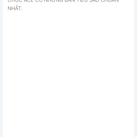
CHÚC ACE CÓ NHỮNG BẢN TIÊU SÁO CHUẨN
NHẤT.