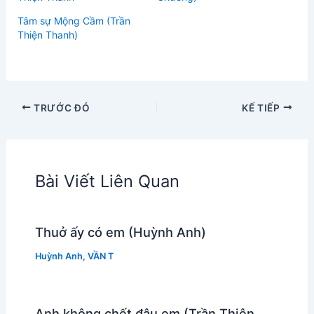
Tâm sự Mộng Cầm (Trần
Thiện Thanh)
TRƯỚC ĐÓ
KẾ TIẾP
Bài Viết Liên Quan
Thuở ấy có em (Huỳnh Anh)
Huỳnh Anh
,
VẦN T
Anh không chết đâu em (Trần Thiện