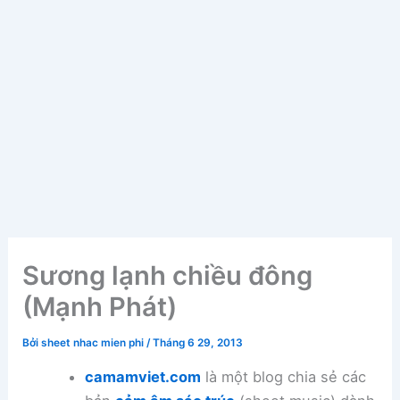
Sương lạnh chiều đông
(Mạnh Phát)
Bởi
sheet nhac mien phi
/
Tháng 6 29, 2013
camamviet.com
là một blog chia sẻ các