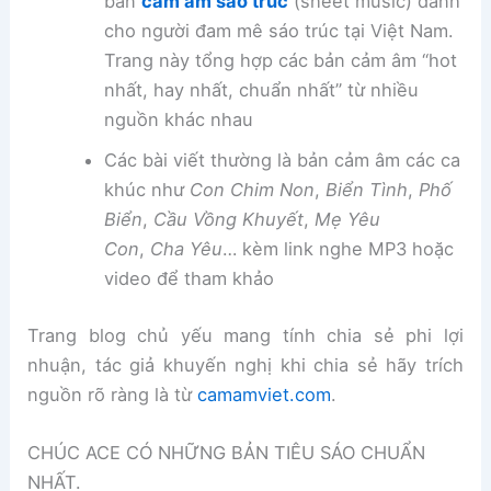
bản
cảm âm sáo trúc
(sheet music) dành
cho người đam mê sáo trúc tại Việt Nam.
Trang này tổng hợp các bản cảm âm “hot
nhất, hay nhất, chuẩn nhất” từ nhiều
nguồn khác nhau
Các bài viết thường là bản cảm âm các ca
khúc như
Con Chim Non
,
Biển Tình
,
Phố
Biển
,
Cầu Vồng Khuyết
,
Mẹ Yêu
Con
,
Cha Yêu
… kèm link nghe MP3 hoặc
video để tham khảo
Trang blog chủ yếu mang tính chia sẻ phi lợi
nhuận, tác giả khuyến nghị khi chia sẻ hãy trích
nguồn rõ ràng là từ
camamviet.com
.
CHÚC ACE CÓ NHỮNG BẢN TIÊU SÁO CHUẨN
NHẤT.