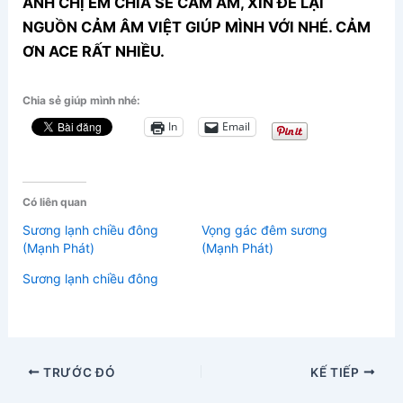
ANH CHỊ EM CHIA SẺ CẢM ÂM, XIN ĐỂ LẠI
NGUỒN CẢM ÂM VIỆT GIÚP MÌNH VỚI NHÉ. CẢM
ƠN ACE RẤT NHIỀU.
Chia sẻ giúp mình nhé:
In
Email
Có liên quan
Sương lạnh chiều đông
Vọng gác đêm sương
(Mạnh Phát)
(Mạnh Phát)
Sương lạnh chiều đông
TRƯỚC ĐÓ
KẾ TIẾP