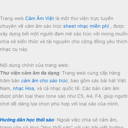
Trang web
Cảm Âm Việt
là một thư viện trực tuyến
chuyên về cảm âm sáo trúc
sheet nhạc miễn phí
, được
xây dựng bởi một người đam mê sáo trúc với mong muốn
chia sẻ kiến thức và tài nguyên cho cộng đồng yêu thích
nhạc cụ này.
Nội dung chính của trang web:
Thư viện cảm âm đa dạng
:
Trang web cung cấp hàng
trăm bản
cảm âm cho sáo trúc
, bao gồm các bài hát Việt
Nam,
nhạc Hoa
, và cả nhạc quốc tế.
Các bản cảm âm
được phân loại theo tone sáo như C5, A4, F4, giúp người
chơi dễ dàng lựa chọn phù hợp với loại sáo của mình.
Hướng dẫn học thổi sáo
:
Ngoài việc chia sẻ cảm âm,
trang còn có mục "Học thổi sáo" với các bài viết hướng