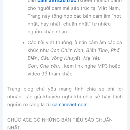
bản
cảm âm sáo trúc
(sheet music) dành
cho người đam mê sáo trúc tại Việt Nam.
Trang này tổng hợp các bản cảm âm “hot
nhất, hay nhất, chuẩn nhất” từ nhiều
nguồn khác nhau
Các bài viết thường là bản cảm âm các ca
khúc như
Con Chim Non
,
Biển Tình
,
Phố
Biển
,
Cầu Vồng Khuyết
,
Mẹ Yêu
Con
,
Cha Yêu
… kèm link nghe MP3 hoặc
video để tham khảo
Trang blog chủ yếu mang tính chia sẻ phi lợi
nhuận, tác giả khuyến nghị khi chia sẻ hãy trích
nguồn rõ ràng là từ
camamviet.com
.
CHÚC ACE CÓ NHỮNG BẢN TIÊU SÁO CHUẨN
NHẤT.