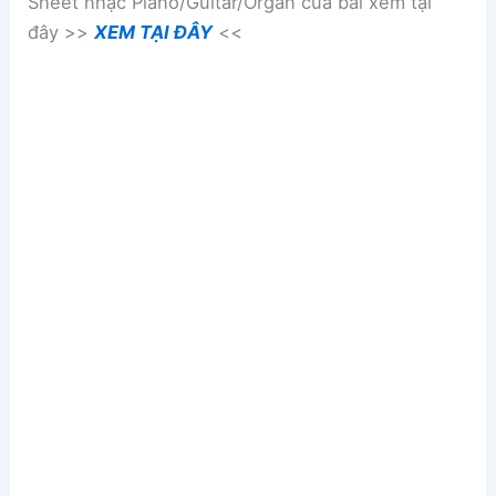
Sheet nhạc Piano/Guitar/Organ của bài xem tại
đây >>
XEM TẠI ĐÂY
<<