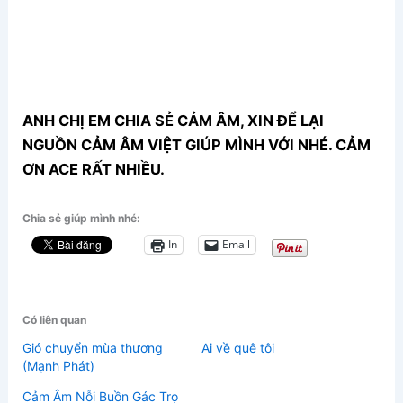
ANH CHỊ EM CHIA SẺ CẢM ÂM, XIN ĐỂ LẠI
NGUỒN CẢM ÂM VIỆT GIÚP MÌNH VỚI NHÉ. CẢM
ƠN ACE RẤT NHIỀU.
Chia sẻ giúp mình nhé:
In
Email
Có liên quan
Gió chuyển mùa thương
Ai về quê tôi
(Mạnh Phát)
Cảm Âm Nỗi Buồn Gác Trọ