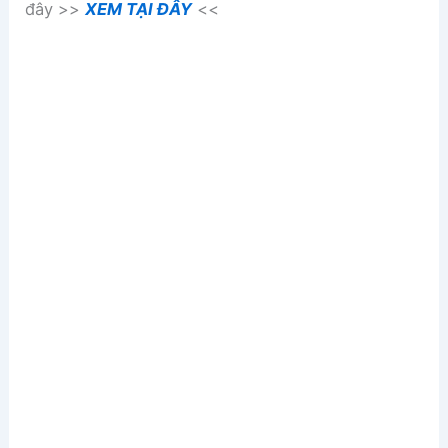
đây >>
XEM TẠI ĐÂY
<<