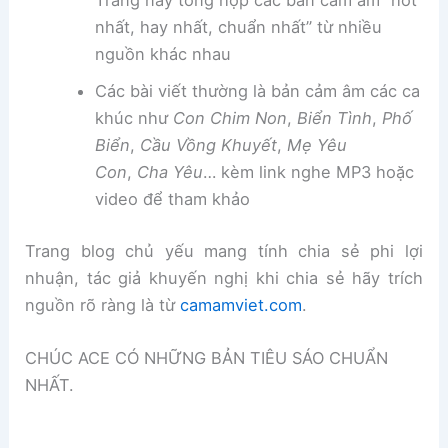
Trang này tổng hợp các bản cảm âm “hot
nhất, hay nhất, chuẩn nhất” từ nhiều
nguồn khác nhau
Các bài viết thường là bản cảm âm các ca
khúc như
Con Chim Non
,
Biển Tình
,
Phố
Biển
,
Cầu Vồng Khuyết
,
Mẹ Yêu
Con
,
Cha Yêu
… kèm link nghe MP3 hoặc
video để tham khảo
Trang blog chủ yếu mang tính chia sẻ phi lợi
nhuận, tác giả khuyến nghị khi chia sẻ hãy trích
nguồn rõ ràng là từ
camamviet.com
.
CHÚC ACE CÓ NHỮNG BẢN TIÊU SÁO CHUẨN
NHẤT.