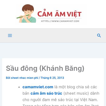
Nhảy
tới
nội
dung
Tìm
kiế
Sầu đông (Khánh Băng)
Bởi
sheet nhac mien phi
/
Tháng 6 25, 2013
camamviet.com
là một blog chia sẻ các
bản
cảm âm sáo trúc
(sheet music) dành
cho người đam mê sáo trúc tại Việt Nam.