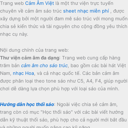
Trang web
Cảm Âm Việt
là một thư viện trực tuyến
chuyên về cảm âm sáo trúc
sheet nhạc miễn phí
, được
xây dựng bởi một người đam mê sáo trúc với mong muốn
chia sẻ kiến thức và tài nguyên cho cộng đồng yêu thích
nhạc cụ này.
Nội dung chính của trang web:
Thư viện cảm âm đa dạng
:
Trang web cung cấp hàng
trăm bản
cảm âm cho sáo trúc
, bao gồm các bài hát Việt
Nam,
nhạc Hoa
, và cả nhạc quốc tế.
Các bản cảm âm
được phân loại theo tone sáo như C5, A4, F4, giúp người
chơi dễ dàng lựa chọn phù hợp với loại sáo của mình.
Hướng dẫn học thổi sáo
:
Ngoài việc chia sẻ cảm âm,
trang còn có mục "Học thổi sáo" với các bài viết hướng
dẫn kỹ thuật thổi sáo, phù hợp cho cả người mới bắt đầu
và những người muốn nâng cao kỹ năng.