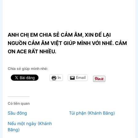
ANH CHỊ EM CHIA SẺ CẢM ÂM, XIN ĐỂ LẠI
NGUỒN CẢM ÂM VIỆT GIÚP MÌNH VỚI NHÉ. CẢM
ƠN ACE RẤT NHIỀU.
Chia sẻ giúp mình nhé:
In
Email
Có liên quan
Sầu đông
Tủi phận (Khánh Băng)
Nếu một ngày (Khánh
Băng)