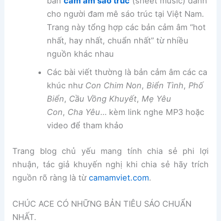
bản
cảm âm sáo trúc
(sheet music) dành
cho người đam mê sáo trúc tại Việt Nam.
Trang này tổng hợp các bản cảm âm “hot
nhất, hay nhất, chuẩn nhất” từ nhiều
nguồn khác nhau
Các bài viết thường là bản cảm âm các ca
khúc như
Con Chim Non
,
Biển Tình
,
Phố
Biển
,
Cầu Vồng Khuyết
,
Mẹ Yêu
Con
,
Cha Yêu
… kèm link nghe MP3 hoặc
video để tham khảo
Trang blog chủ yếu mang tính chia sẻ phi lợi
nhuận, tác giả khuyến nghị khi chia sẻ hãy trích
nguồn rõ ràng là từ
camamviet.com
.
CHÚC ACE CÓ NHỮNG BẢN TIÊU SÁO CHUẨN
NHẤT.