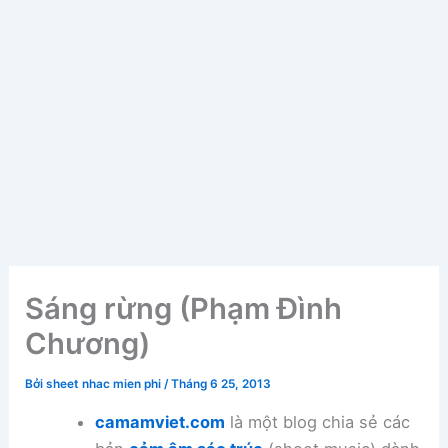
Sáng rừng (Phạm Đình
Chương)
Bởi
sheet nhac mien phi
/
Tháng 6 25, 2013
camamviet.com
là một blog chia sẻ các