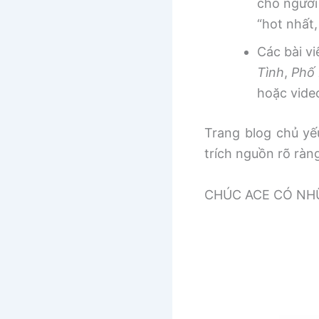
cho người
“hot nhất
Các bài v
Tình
,
Phố 
hoặc vide
Trang blog chủ yếu
trích nguồn rõ ràn
CHÚC ACE CÓ NHƯ