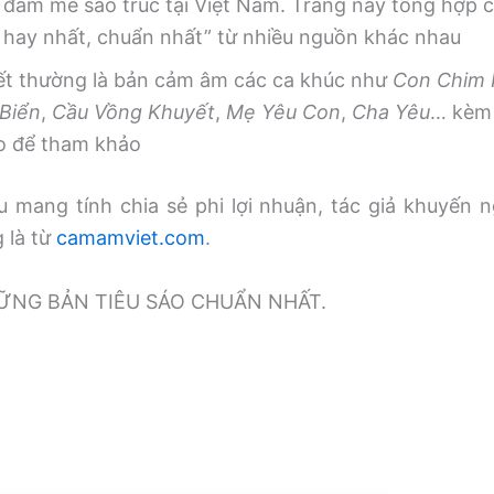
 đam mê sáo trúc tại Việt Nam. Trang này tổng hợp
, hay nhất, chuẩn nhất” từ nhiều nguồn khác nhau
iết thường là bản cảm âm các ca khúc như
Con Chim
Biển
,
Cầu Vồng Khuyết
,
Mẹ Yêu Con
,
Cha Yêu
… kèm 
o để tham khảo
 mang tính chia sẻ phi lợi nhuận, tác giả khuyến n
g là từ
camamviet.com
.
̃NG BẢN TIÊU SÁO CHUẨN NHẤT.