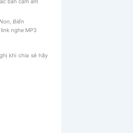
 các bản cảm âm
 Non
,
Biển
link nghe MP3
ghị khi chia sẻ hãy