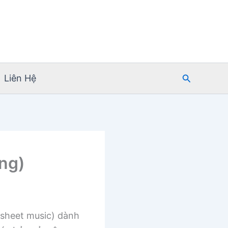
Tìm
Liên Hệ
kiếm
ng)
sheet music) dành