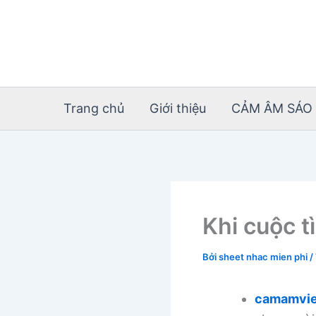
Nhảy
tới
nội
dung
Trang chủ
Giới thiệu
CẢM ÂM SÁO 
Khi cuộc 
Bởi
sheet nhac mien phi
/
camamvie