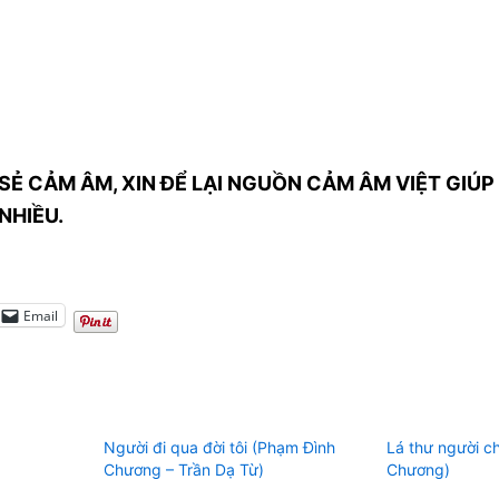
SẺ CẢM ÂM, XIN ĐỂ LẠI NGUỒN CẢM ÂM VIỆT GIÚP 
NHIỀU.
Email
Người đi qua đời tôi (Phạm Đình
Lá thư người c
Chương – Trần Dạ Từ)
Chương)