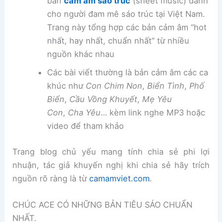
bản
cảm âm sáo trúc
(sheet music) dành
cho người đam mê sáo trúc tại Việt Nam.
Trang này tổng hợp các bản cảm âm “hot
nhất, hay nhất, chuẩn nhất” từ nhiều
nguồn khác nhau
Các bài viết thường là bản cảm âm các ca
khúc như
Con Chim Non
,
Biển Tình
,
Phố
Biển
,
Cầu Vồng Khuyết
,
Mẹ Yêu
Con
,
Cha Yêu
… kèm link nghe MP3 hoặc
video để tham khảo
Trang blog chủ yếu mang tính chia sẻ phi lợi
nhuận, tác giả khuyến nghị khi chia sẻ hãy trích
nguồn rõ ràng là từ
camamviet.com
.
CHÚC ACE CÓ NHỮNG BẢN TIÊU SÁO CHUẨN
NHẤT.