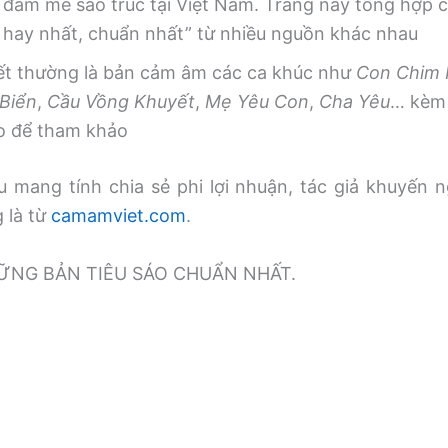
 đam mê sáo trúc tại Việt Nam. Trang này tổng hợp
, hay nhất, chuẩn nhất” từ nhiều nguồn khác nhau
iết thường là bản cảm âm các ca khúc như
Con Chim
Biển
,
Cầu Vồng Khuyết
,
Mẹ Yêu Con
,
Cha Yêu
… kèm 
o để tham khảo
 mang tính chia sẻ phi lợi nhuận, tác giả khuyến n
g là từ
camamviet.com
.
̃NG BẢN TIÊU SÁO CHUẨN NHẤT.