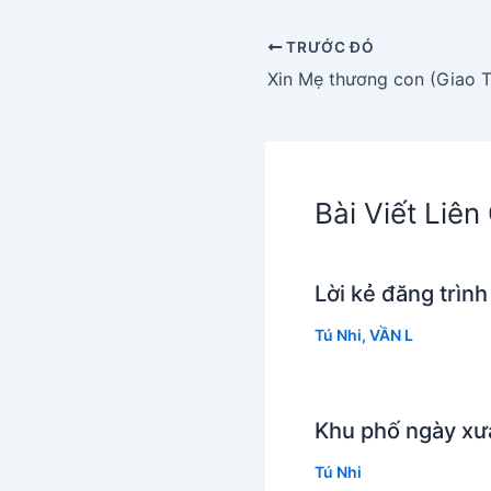
TRƯỚC ĐÓ
Xin Mẹ thương con (Giao T
Bài Viết Liê
Lời kẻ đăng trình
Tú Nhi
,
VẦN L
Khu phố ngày xư
Tú Nhi