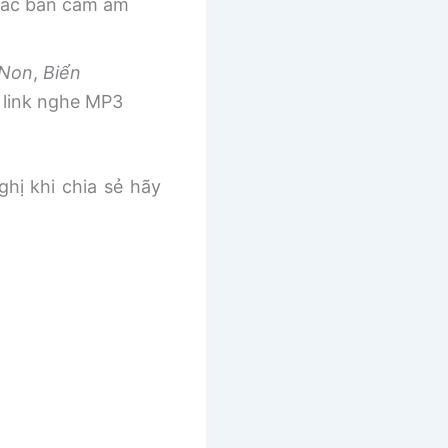
 các bản cảm âm
 Non
,
Biển
link nghe MP3
ghị khi chia sẻ hãy