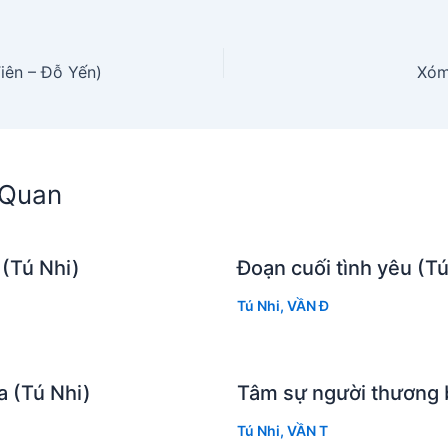
iên – Đỗ Yến)
Xóm
n Quan
 (Tú Nhi)
Đoạn cuối tình yêu (Tú
Tú Nhi
,
VẦN Đ
a (Tú Nhi)
Tâm sự người thương b
Tú Nhi
,
VẦN T