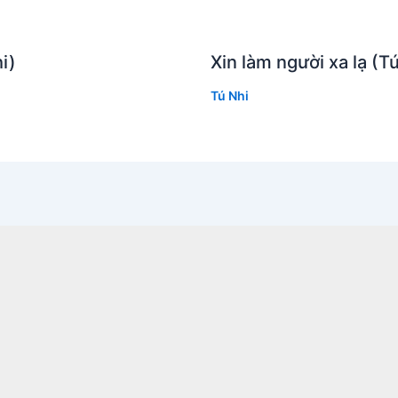
hi)
Xin làm người xa lạ (T
Tú Nhi