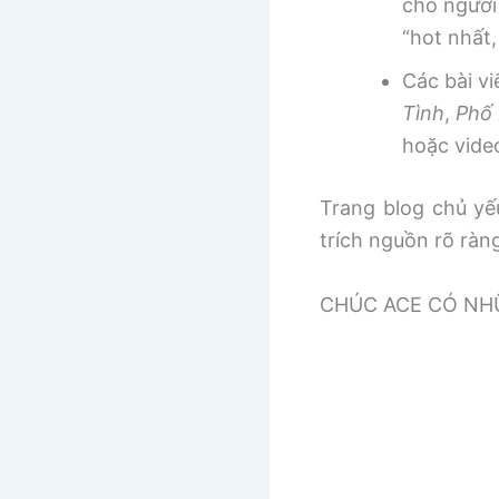
cho người
“hot nhất
Các bài v
Tình
,
Phố 
hoặc vide
Trang blog chủ yếu
trích nguồn rõ ràn
CHÚC ACE CÓ NHƯ