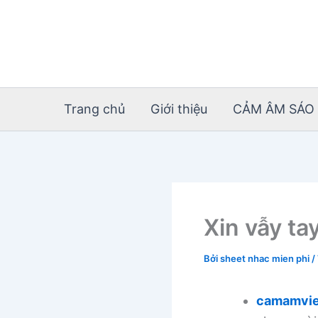
Nhảy
tới
nội
dung
Trang chủ
Giới thiệu
CẢM ÂM SÁO 
Xin vẫy ta
Bởi
sheet nhac mien phi
/
camamvie