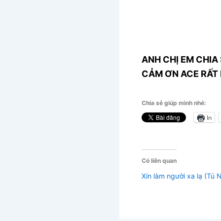
ANH CHỊ EM CHIA 
CẢM ƠN ACE RẤT 
Chia sẻ giúp mình nhé:
In
Có liên quan
Xin làm người xa lạ (Tú N