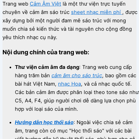
Trang web
Cảm Âm Việt
là một thư viện trực tuyến
chuyên về cảm âm sáo trúc
sheet nhạc miễn phí
, được
xây dựng bởi một người đam mê sáo trúc với mong
muốn chia sẻ kiến thức và tài nguyên cho cộng đồng
yêu thích nhạc cụ này.
Nội dung chính của trang web:
Thư viện cảm âm đa dạng
:
Trang web cung cấp
hàng trăm bản
cảm âm cho sáo trúc
, bao gồm các
bài hát Việt Nam,
nhạc Hoa
, và cả nhạc quốc tế.
Các bản cảm âm được phân loại theo tone sáo như
C5, A4, F4, giúp người chơi dễ dàng lựa chọn phù
hợp với loại sáo của mình.
Hướng dẫn học thổi sáo
:
Ngoài việc chia sẻ cảm
âm, trang còn có mục "Học thổi sáo" với các bài