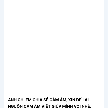
ANH CHỊ EM CHIA SẺ CẢM ÂM, XIN ĐỂ LẠI
NGUỒN CẢM ÂM VIỆT GIÚP MÌNH VỚI NHÉ.