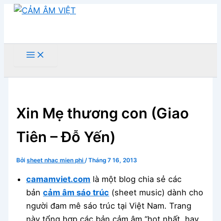
Nhảy
tới
nội
dung
Tìm
kiếm
Xin Mẹ thương con (Giao
Tiên – Đỗ Yến)
Bởi
sheet nhac mien phi
/
Tháng 7 16, 2013
camamviet.com
là một blog chia sẻ các
bản
cảm âm sáo trúc
(sheet music) dành cho
người đam mê sáo trúc tại Việt Nam. Trang
này tổng hợp các bản cảm âm “hot nhất, hay