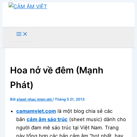
Nhảy
tới
nội
dung
Tìm
kiếm
Hoa nở về đêm (Mạnh
Phát)
Bởi
sheet nhac mien phi
/
Tháng 5 21, 2013
camamviet.com
là một blog chia sẻ các
bản
cảm âm sáo trúc
(sheet music) dành cho
người đam mê sáo trúc tại Việt Nam. Trang
này tổng hợp các bản cảm âm “hot nhất, hay