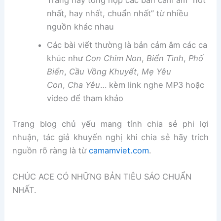
Trang này tổng hợp các bản cảm âm “hot
nhất, hay nhất, chuẩn nhất” từ nhiều
nguồn khác nhau
Các bài viết thường là bản cảm âm các ca
khúc như
Con Chim Non
,
Biển Tình
,
Phố
Biển
,
Cầu Vồng Khuyết
,
Mẹ Yêu
Con
,
Cha Yêu
… kèm link nghe MP3 hoặc
video để tham khảo
Trang blog chủ yếu mang tính chia sẻ phi lợi
nhuận, tác giả khuyến nghị khi chia sẻ hãy trích
nguồn rõ ràng là từ
camamviet.com
.
CHÚC ACE CÓ NHỮNG BẢN TIÊU SÁO CHUẨN
NHẤT.