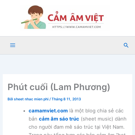
Nhảy
tới
nội
dung
Tìm
kiế
Phút cuối (Lam Phương)
Bởi
sheet nhac mien phi
/
Tháng 8 11, 2013
camamviet.com
là một blog chia sẻ các
bản
cảm âm sáo trúc
(sheet music) dành
cho người đam mê sáo trúc tại Việt Nam.