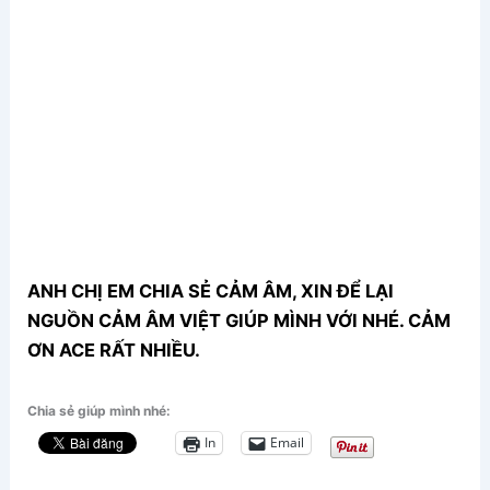
ANH CHỊ EM CHIA SẺ CẢM ÂM, XIN ĐỂ LẠI
NGUỒN CẢM ÂM VIỆT GIÚP MÌNH VỚI NHÉ. CẢM
ƠN ACE RẤT NHIỀU.
Chia sẻ giúp mình nhé:
In
Email