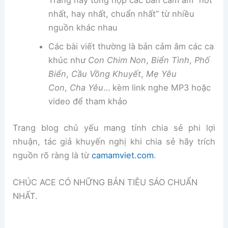
Trang này tổng hợp các bản cảm âm “hot
nhất, hay nhất, chuẩn nhất” từ nhiều
nguồn khác nhau
Các bài viết thường là bản cảm âm các ca
khúc như
Con Chim Non
,
Biển Tình
,
Phố
Biển
,
Cầu Vồng Khuyết
,
Mẹ Yêu
Con
,
Cha Yêu
… kèm link nghe MP3 hoặc
video để tham khảo
Trang blog chủ yếu mang tính chia sẻ phi lợi
nhuận, tác giả khuyến nghị khi chia sẻ hãy trích
nguồn rõ ràng là từ
camamviet.com
.
CHÚC ACE CÓ NHỮNG BẢN TIÊU SÁO CHUẨN
NHẤT.