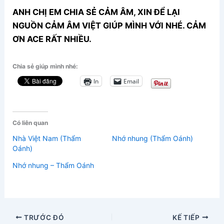
ANH CHỊ EM CHIA SẺ CẢM ÂM, XIN ĐỂ LẠI
NGUỒN CẢM ÂM VIỆT GIÚP MÌNH VỚI NHÉ. CẢM
ƠN ACE RẤT NHIỀU.
Chia sẻ giúp mình nhé:
In
Email
Có liên quan
Nhà Việt Nam (Thẩm
Nhớ nhung (Thẩm Oánh)
Oánh)
Nhớ nhung – Thẩm Oánh
TRƯỚC ĐÓ
KẾ TIẾP