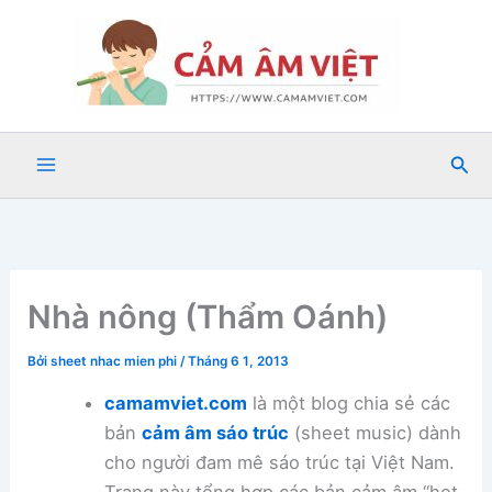
Nhảy
tới
nội
dung
Tìm
kiế
Nhà nông (Thẩm Oánh)
Bởi
sheet nhac mien phi
/
Tháng 6 1, 2013
camamviet.com
là một blog chia sẻ các
bản
cảm âm sáo trúc
(sheet music) dành
cho người đam mê sáo trúc tại Việt Nam.