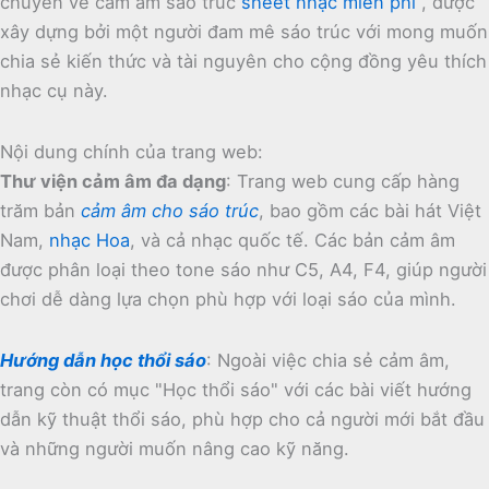
chuyên về cảm âm sáo trúc
sheet nhạc miễn phí
, được
xây dựng bởi một người đam mê sáo trúc với mong muốn
chia sẻ kiến thức và tài nguyên cho cộng đồng yêu thích
nhạc cụ này.
Nội dung chính của trang web:
Thư viện cảm âm đa dạng
:
Trang web cung cấp hàng
trăm bản
cảm âm cho sáo trúc
, bao gồm các bài hát Việt
Nam,
nhạc Hoa
, và cả nhạc quốc tế.
Các bản cảm âm
được phân loại theo tone sáo như C5, A4, F4, giúp người
chơi dễ dàng lựa chọn phù hợp với loại sáo của mình.
Hướng dẫn học thổi sáo
:
Ngoài việc chia sẻ cảm âm,
trang còn có mục "Học thổi sáo" với các bài viết hướng
dẫn kỹ thuật thổi sáo, phù hợp cho cả người mới bắt đầu
và những người muốn nâng cao kỹ năng.