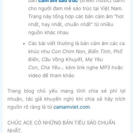
bản
cảm âm sáo trúc
(sheet music) dành
cho người đam mê sáo trúc tại Việt Nam.
Trang này tổng hợp các bản cảm âm “hot
nhất, hay nhất, chuẩn nhất” từ nhiều
nguồn khác nhau
Các bài viết thường là bản cảm âm các ca
khúc như
Con Chim Non
,
Biển Tình
,
Phố
Biển
,
Cầu Vồng Khuyết
,
Mẹ Yêu
Con
,
Cha Yêu
… kèm link nghe MP3 hoặc
video để tham khảo
Trang blog chủ yếu mang tính chia sẻ phi lợi
nhuận, tác giả khuyến nghị khi chia sẻ hãy trích
nguồn rõ ràng là từ
camamviet.com
.
CHÚC ACE CÓ NHỮNG BẢN TIÊU SÁO CHUẨN
NHẤT.