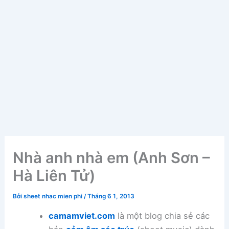
Nhà anh nhà em (Anh Sơn –
Hà Liên Tử)
Bởi
sheet nhac mien phi
/
Tháng 6 1, 2013
camamviet.com
là một blog chia sẻ các