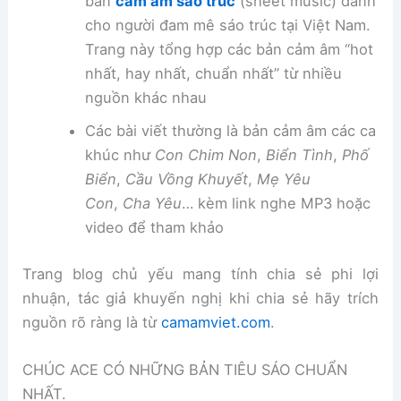
bản
cảm âm sáo trúc
(sheet music) dành
cho người đam mê sáo trúc tại Việt Nam.
Trang này tổng hợp các bản cảm âm “hot
nhất, hay nhất, chuẩn nhất” từ nhiều
nguồn khác nhau
Các bài viết thường là bản cảm âm các ca
khúc như
Con Chim Non
,
Biển Tình
,
Phố
Biển
,
Cầu Vồng Khuyết
,
Mẹ Yêu
Con
,
Cha Yêu
… kèm link nghe MP3 hoặc
video để tham khảo
Trang blog chủ yếu mang tính chia sẻ phi lợi
nhuận, tác giả khuyến nghị khi chia sẻ hãy trích
nguồn rõ ràng là từ
camamviet.com
.
CHÚC ACE CÓ NHỮNG BẢN TIÊU SÁO CHUẨN
NHẤT.