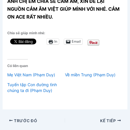
ANH CHỊ EM CHIA SẺ CẢM ÂM, XIN ĐỂ LẠI
NGUỒN CẢM ÂM VIỆT GIÚP MÌNH VỚI NHÉ. CẢM
ƠN ACE RẤT NHIỀU.
Chia sẻ giúp mình nhé:
In
Email
Có liên quan
Mẹ Việt Nam (Phạm Duy)
Về miền Trung (Phạm Duy)
Tuyển tập Con đường tình
chúng ta đi (Phạm Duy)
TRƯỚC ĐÓ
KẾ TIẾP