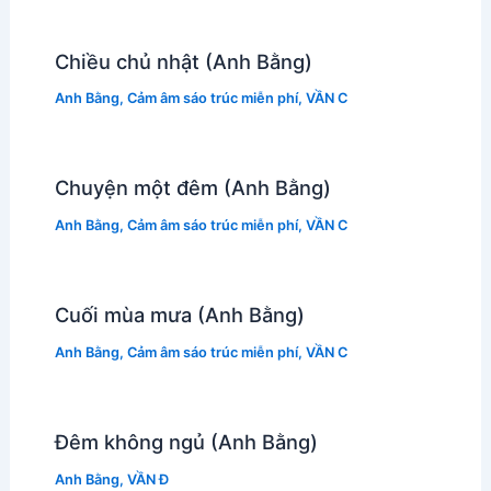
Chiều chủ nhật (Anh Bằng)
Anh Bằng
,
Cảm âm sáo trúc miễn phí
,
VẦN C
Chuyện một đêm (Anh Bằng)
Anh Bằng
,
Cảm âm sáo trúc miễn phí
,
VẦN C
Cuối mùa mưa (Anh Bằng)
Anh Bằng
,
Cảm âm sáo trúc miễn phí
,
VẦN C
Đêm không ngủ (Anh Bằng)
Anh Bằng
,
VẦN Đ