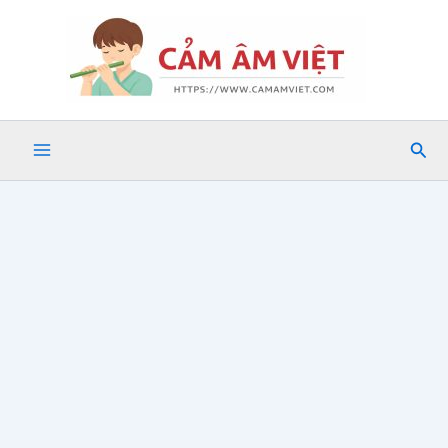
Nhảy
tới
nội
dung
Tìm
kiế