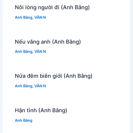
Nỗi lòng người đi (Anh Bằng)
Anh Bằng
,
VẦN N
Nếu vắng anh (Anh Bằng)
Anh Bằng
,
VẦN N
Nửa đêm biên giới (Anh Bằng)
Anh Bằng
,
VẦN N
Hận tình (Anh Bằng)
Anh Bằng