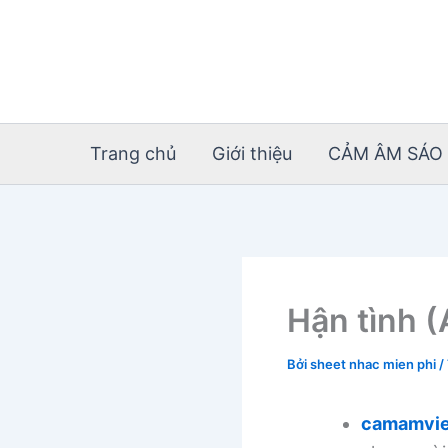
Nhảy
tới
nội
dung
Trang chủ
Giới thiệu
CẢM ÂM SÁO 
Hận tình 
Bởi
sheet nhac mien phi
/
camamvie