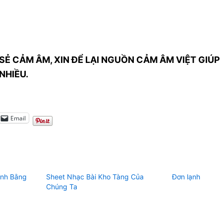
SẺ CẢM ÂM, XIN ĐỂ LẠI NGUỒN CẢM ÂM VIỆT GIÚP 
NHIỀU.
Email
Anh Bằng
Sheet Nhạc Bài Kho Tàng Của
Đơn lạnh
Chúng Ta