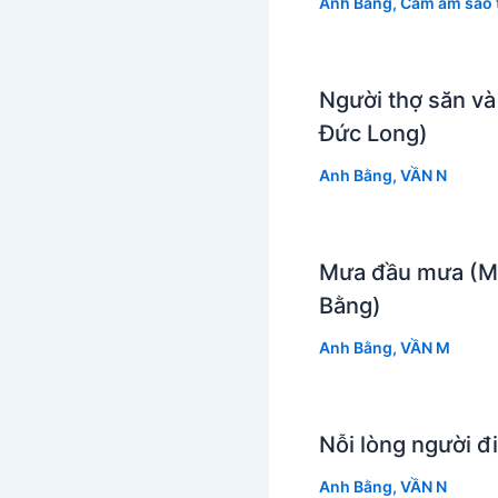
Anh Bằng
,
Cảm âm sáo t
Người thợ săn v
Đức Long)
Anh Bằng
,
VẦN N
Mưa đầu mưa (Mạ
Bằng)
Anh Bằng
,
VẦN M
Nỗi lòng người đ
Anh Bằng
,
VẦN N