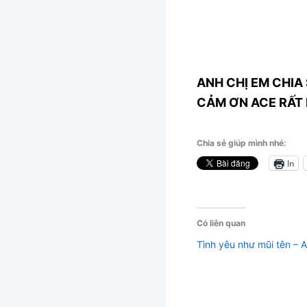
ANH CHỊ EM CHIA 
CẢM ƠN ACE RẤT 
Chia sẻ giúp mình nhé:
In
Có liên quan
Tình yêu như mũi tên – 