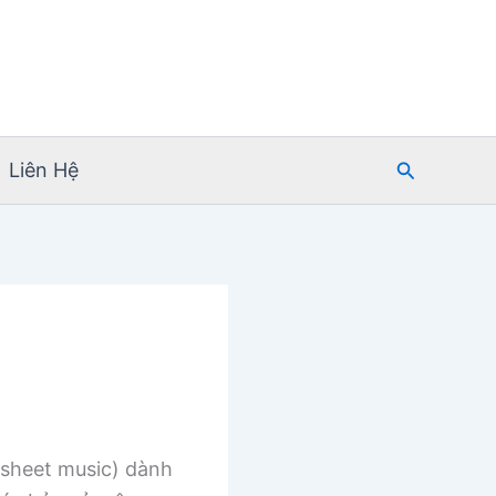
Tìm
Liên Hệ
kiếm
sheet music) dành