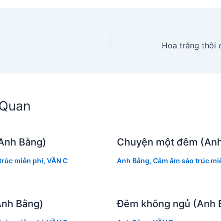
n Quan
(Anh Bằng)
Chuyện một đêm (Anh
rúc miễn phí
,
VẦN C
Anh Bằng
,
Cảm âm sáo trúc miê
Anh Bằng)
Đêm không ngủ (Anh 