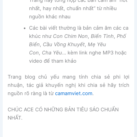
Trang này tổng hợp các bản cảm âm “hot
nhất, hay nhất, chuẩn nhất” từ nhiều
nguồn khác nhau
Các bài viết thường là bản cảm âm các ca
khúc như
Con Chim Non
,
Biển Tình
,
Phố
Biển
,
Cầu Vồng Khuyết
,
Mẹ Yêu
Con
,
Cha Yêu
… kèm link nghe MP3 hoặc
video để tham khảo
Trang blog chủ yếu mang tính chia sẻ phi lợi
nhuận, tác giả khuyến nghị khi chia sẻ hãy trích
nguồn rõ ràng là từ
camamviet.com
.
CHÚC ACE CÓ NHỮNG BẢN TIÊU SÁO CHUẨN
NHẤT.