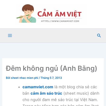
Nhảy
tới
nội
dung
Tìm
kiế
Đêm không ngủ (Anh Bằng)
Bởi
sheet nhac mien phi
/
Tháng 5 7, 2013
camamviet.com
là một blog chia sẻ các
bản
cảm âm sáo trúc
(sheet music) dành
cho người đam mê sáo trúc tại Việt Nam.