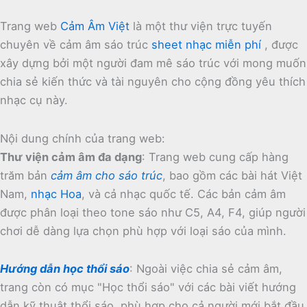
Trang web
Cảm Âm Việt
là một thư viện trực tuyến
chuyên về cảm âm sáo trúc
sheet nhạc miễn phí
, được
xây dựng bởi một người đam mê sáo trúc với mong muốn
chia sẻ kiến thức và tài nguyên cho cộng đồng yêu thích
nhạc cụ này.
Nội dung chính của trang web:
Thư viện cảm âm đa dạng
:
Trang web cung cấp hàng
trăm bản
cảm âm cho sáo trúc
, bao gồm các bài hát Việt
Nam,
nhạc Hoa
, và cả nhạc quốc tế.
Các bản cảm âm
được phân loại theo tone sáo như C5, A4, F4, giúp người
chơi dễ dàng lựa chọn phù hợp với loại sáo của mình.
Hướng dẫn học thổi sáo
:
Ngoài việc chia sẻ cảm âm,
trang còn có mục "Học thổi sáo" với các bài viết hướng
dẫn kỹ thuật thổi sáo, phù hợp cho cả người mới bắt đầu