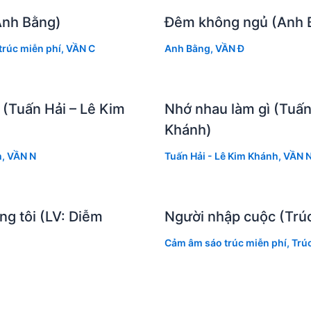
Anh Bằng)
Đêm không ngủ (Anh 
rúc miễn phí
,
VẦN C
Anh Bằng
,
VẦN Đ
 (Tuấn Hải – Lê Kim
Nhớ nhau làm gì (Tuấn
Khánh)
h
,
VẦN N
Tuấn Hải - Lê Kim Khánh
,
VẦN 
ng tôi (LV: Diễm
Người nhập cuộc (Trú
Cảm âm sáo trúc miễn phí
,
Trú