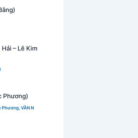
Bằng)
 Hải – Lê Kim
N
c Phương)
c Phương
,
VẦN N