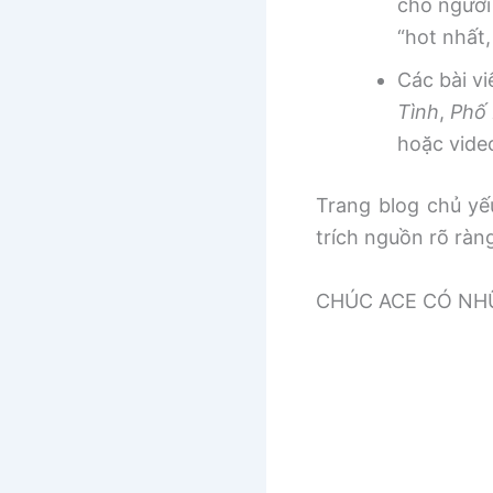
cho người
“hot nhất
Các bài v
Tình
,
Phố 
hoặc vide
Trang blog chủ yếu
trích nguồn rõ ràn
CHÚC ACE CÓ NHƯ