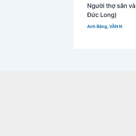
Người thợ săn v
Đức Long)
Anh Bằng
,
VẦN N