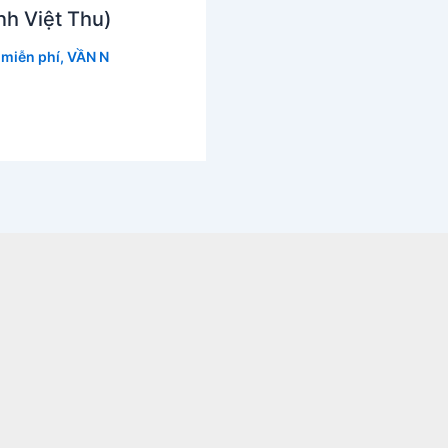
nh Việt Thu)
miễn phí
,
VẦN N