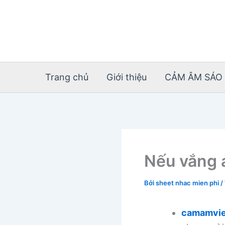
Nhảy
tới
nội
dung
Trang chủ
Giới thiệu
CẢM ÂM SÁO 
Nếu vắng 
Bởi
sheet nhac mien phi
/
camamvie