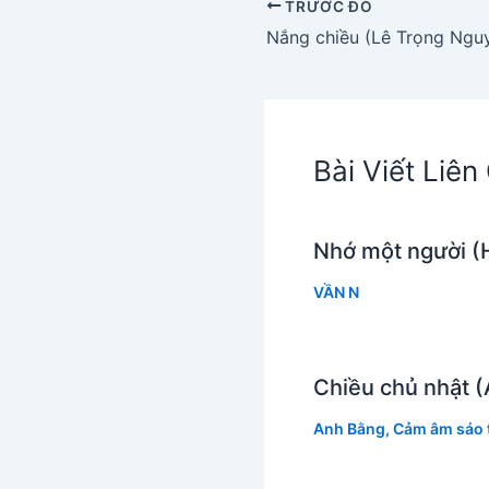
TRƯỚC ĐÓ
Nắng chiều (Lê Trọng Ngu
Bài Viết Liê
Nhớ một người (H
VẦN N
Chiều chủ nhật 
Anh Bằng
,
Cảm âm sáo t