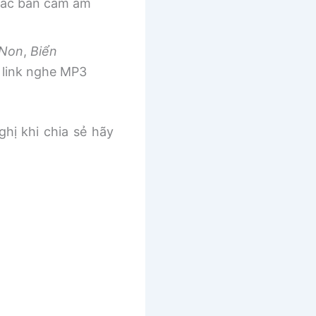
 các bản cảm âm
 Non
,
Biển
link nghe MP3
ghị khi chia sẻ hãy