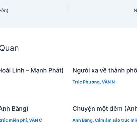
yễn)
N
n Quan
oài Linh – Mạnh Phát)
Người xa về thành ph
Trúc Phương
,
VẦN N
(Anh Bằng)
Chuyện một đêm (Anh
rúc miễn phí
,
VẦN C
Anh Bằng
,
Cảm âm sáo trúc miê