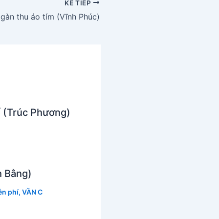
KẾ TIẾP
gàn thu áo tím (Vĩnh Phúc)
ố (Trúc Phương)
 Bằng)
̃n phí
,
VẦN C