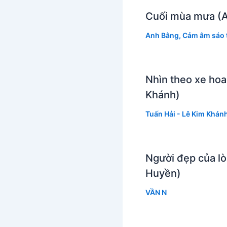
Cuối mùa mưa (
Anh Bằng
,
Cảm âm sáo t
Nhìn theo xe hoa
Khánh)
Tuấn Hải - Lê Kim Khán
Người đẹp của lò
Huyền)
VẦN N