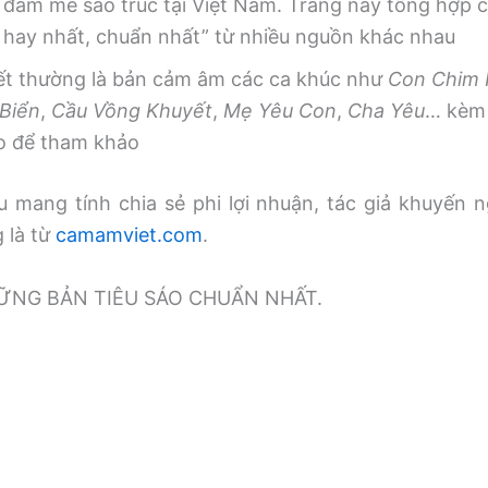
 đam mê sáo trúc tại Việt Nam. Trang này tổng hợp
, hay nhất, chuẩn nhất” từ nhiều nguồn khác nhau
iết thường là bản cảm âm các ca khúc như
Con Chim
Biển
,
Cầu Vồng Khuyết
,
Mẹ Yêu Con
,
Cha Yêu
… kèm 
o để tham khảo
 mang tính chia sẻ phi lợi nhuận, tác giả khuyến n
g là từ
camamviet.com
.
̃NG BẢN TIÊU SÁO CHUẨN NHẤT.