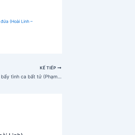
đứa (Hoài Linh –
KẾ TIẾP
Tuyển tập Mười bẩy tình ca bất tử (Phạm Duy)