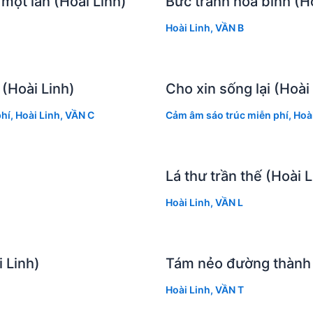
ột lần (Hoài Linh)
Bức tranh hòa bình (Ho
Hoài Linh
,
VẦN B
(Hoài Linh)
Cho xin sống lại (Hoài
hí
,
Hoài Linh
,
VẦN C
Cảm âm sáo trúc miễn phí
,
Hoài
Lá thư trần thế (Hoài L
Hoài Linh
,
VẦN L
i Linh)
Tám nẻo đường thành 
Hoài Linh
,
VẦN T