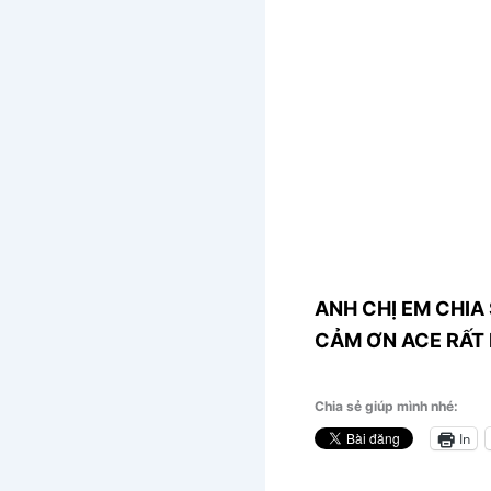
ANH CHỊ EM CHIA 
CẢM ƠN ACE RẤT 
Chia sẻ giúp mình nhé:
In