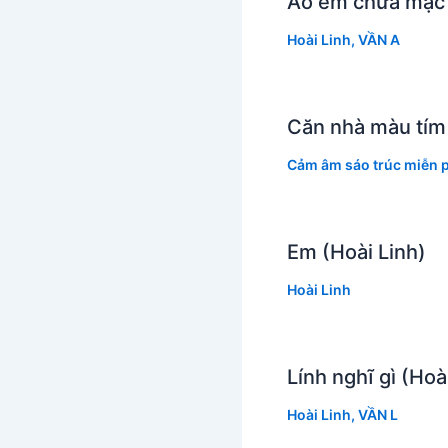
Áo em chưa mặc m
Hoài Linh
,
VẦN A
Căn nhà màu tím 
Cảm âm sáo trúc miễn p
Em (Hoài Linh)
Hoài Linh
Lính nghĩ gì (Hoà
Hoài Linh
,
VẦN L