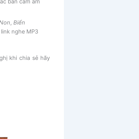
 các bản cảm âm
 Non
,
Biển
link nghe MP3
ghị khi chia sẻ hãy