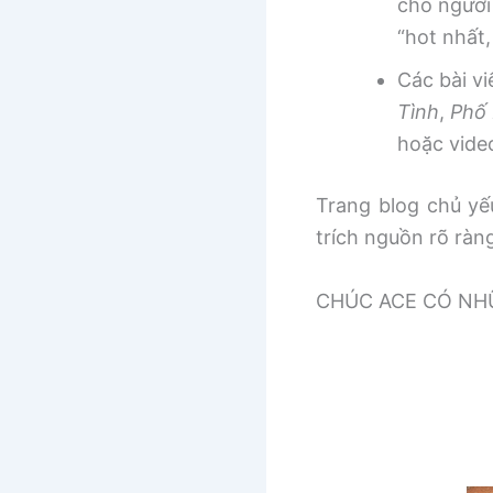
cho người
“hot nhất
Các bài v
Tình
,
Phố 
hoặc vide
Trang blog chủ yếu
trích nguồn rõ ràn
CHÚC ACE CÓ NHƯ