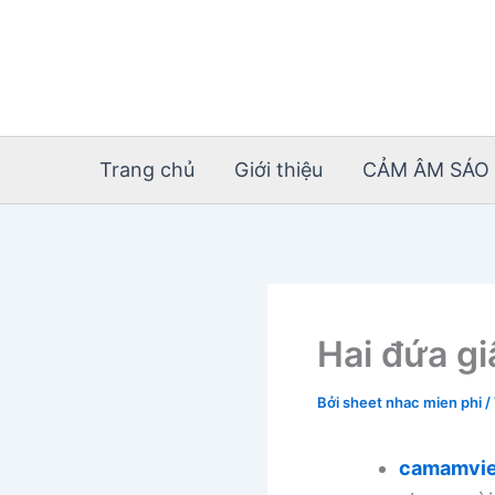
Nhảy
tới
nội
dung
Trang chủ
Giới thiệu
CẢM ÂM SÁO 
Hai đứa gi
Bởi
sheet nhac mien phi
/
camamvie