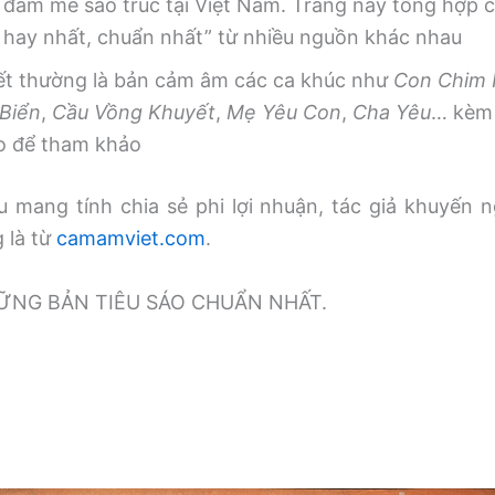
 đam mê sáo trúc tại Việt Nam. Trang này tổng hợp
, hay nhất, chuẩn nhất” từ nhiều nguồn khác nhau
iết thường là bản cảm âm các ca khúc như
Con Chim
Biển
,
Cầu Vồng Khuyết
,
Mẹ Yêu Con
,
Cha Yêu
… kèm 
o để tham khảo
 mang tính chia sẻ phi lợi nhuận, tác giả khuyến n
g là từ
camamviet.com
.
̃NG BẢN TIÊU SÁO CHUẨN NHẤT.