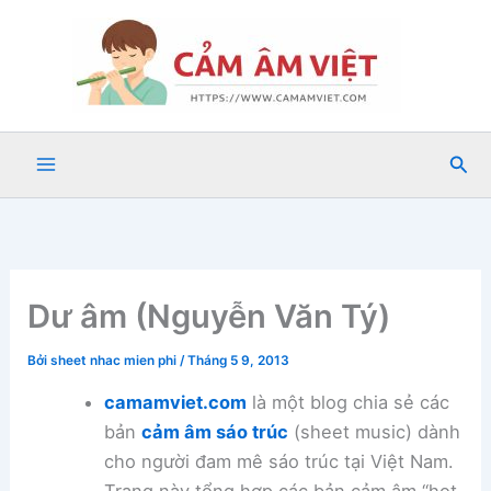
Nhảy
tới
nội
dung
Tìm
kiế
Dư âm (Nguyễn Văn Tý)
Bởi
sheet nhac mien phi
/
Tháng 5 9, 2013
camamviet.com
là một blog chia sẻ các
bản
cảm âm sáo trúc
(sheet music) dành
cho người đam mê sáo trúc tại Việt Nam.