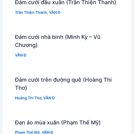
Đám cưới đầu xuân (Trần Thiện Thanh)
Trần Thiện Thanh
,
VẦN Đ
Đám cưới nhà binh (Minh Kỳ – Vũ
Chương)
VẦN Đ
Đám cưới trên đường quê (Hoàng Thi
Thơ)
Hoàng Thi Thơ
,
VẦN Đ
Đan áo mùa xuân (Phạm Thế Mỹ)
Phạm Thế Mỹ
,
VẦN Đ