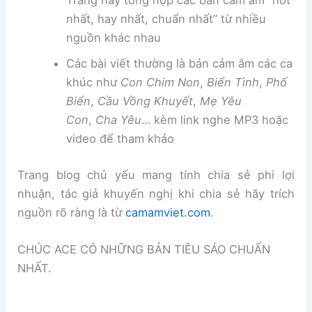
Trang này tổng hợp các bản cảm âm “hot
nhất, hay nhất, chuẩn nhất” từ nhiều
nguồn khác nhau
Các bài viết thường là bản cảm âm các ca
khúc như
Con Chim Non
,
Biển Tình
,
Phố
Biển
,
Cầu Vồng Khuyết
,
Mẹ Yêu
Con
,
Cha Yêu
… kèm link nghe MP3 hoặc
video để tham khảo
Trang blog chủ yếu mang tính chia sẻ phi lợi
nhuận, tác giả khuyến nghị khi chia sẻ hãy trích
nguồn rõ ràng là từ
camamviet.com
.
CHÚC ACE CÓ NHỮNG BẢN TIÊU SÁO CHUẨN
NHẤT.