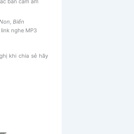
 các bản cảm âm
 Non
,
Biển
link nghe MP3
ghị khi chia sẻ hãy