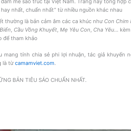
 đam mê sáo trúc tại Việt Nam. Trang này tổng hợp
, hay nhất, chuẩn nhất” từ nhiều nguồn khác nhau
iết thường là bản cảm âm các ca khúc như
Con Chim
Biển
,
Cầu Vồng Khuyết
,
Mẹ Yêu Con
,
Cha Yêu
… kèm 
o để tham khảo
 mang tính chia sẻ phi lợi nhuận, tác giả khuyến n
g là từ
camamviet.com
.
̃NG BẢN TIÊU SÁO CHUẨN NHẤT.