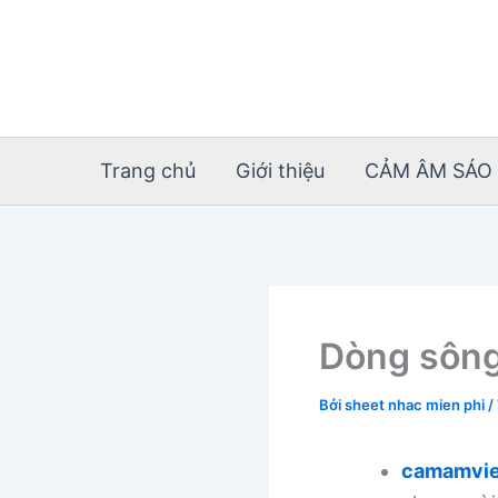
Nhảy
tới
nội
dung
Trang chủ
Giới thiệu
CẢM ÂM SÁO 
Dòng sông
Bởi
sheet nhac mien phi
/
camamvie