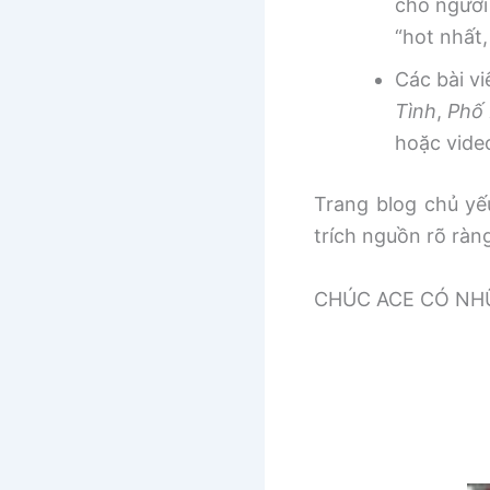
cho người
“hot nhất
Các bài v
Tình
,
Phố 
hoặc vide
Trang blog chủ yếu
trích nguồn rõ ràn
CHÚC ACE CÓ NHƯ