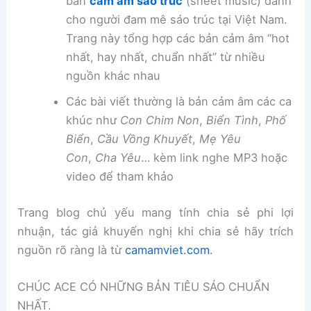
bản
cảm âm sáo trúc
(sheet music) dành
cho người đam mê sáo trúc tại Việt Nam.
Trang này tổng hợp các bản cảm âm “hot
nhất, hay nhất, chuẩn nhất” từ nhiều
nguồn khác nhau
Các bài viết thường là bản cảm âm các ca
khúc như
Con Chim Non
,
Biển Tình
,
Phố
Biển
,
Cầu Vồng Khuyết
,
Mẹ Yêu
Con
,
Cha Yêu
… kèm link nghe MP3 hoặc
video để tham khảo
Trang blog chủ yếu mang tính chia sẻ phi lợi
nhuận, tác giả khuyến nghị khi chia sẻ hãy trích
nguồn rõ ràng là từ
camamviet.com
.
CHÚC ACE CÓ NHỮNG BẢN TIÊU SÁO CHUẨN
NHẤT.