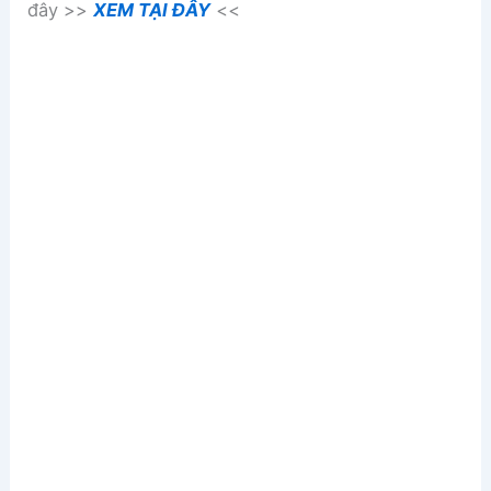
đây >>
XEM TẠI ĐÂY
<<