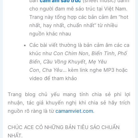
bản
cảm âm sáo trúc
(sheet music) dành
cho người đam mê sáo trúc tại Việt Nam.
Trang này tổng hợp các bản cảm âm “hot
nhất, hay nhất, chuẩn nhất” từ nhiều
nguồn khác nhau
Các bài viết thường là bản cảm âm các ca
khúc như
Con Chim Non
,
Biển Tình
,
Phố
Biển
,
Cầu Vồng Khuyết
,
Mẹ Yêu
Con
,
Cha Yêu
… kèm link nghe MP3 hoặc
video để tham khảo
Trang blog chủ yếu mang tính chia sẻ phi lợi
nhuận, tác giả khuyến nghị khi chia sẻ hãy trích
nguồn rõ ràng là từ
camamviet.com
.
CHÚC ACE CÓ NHỮNG BẢN TIÊU SÁO CHUẨN
NHẤT.