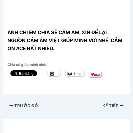
ANH CHỊ EM CHIA SẺ CẢM ÂM, XIN ĐỂ LẠI
NGUỒN CẢM ÂM VIỆT GIÚP MÌNH VỚI NHÉ. CẢM
ƠN ACE RẤT NHIỀU.
Chia sẻ giúp mình nhé:
In
Email
TRƯỚC ĐÓ
KẾ TIẾP