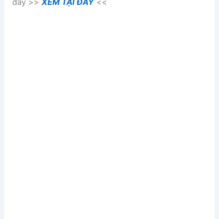
đây >>
XEM TẠI ĐÂY
<<