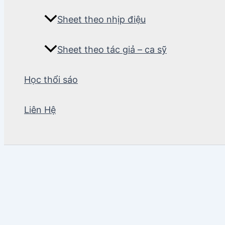
Sheet theo nhịp điệu
Sheet theo tác giả – ca sỹ
Học thổi sáo
Liên Hệ
Tìm
kiếm