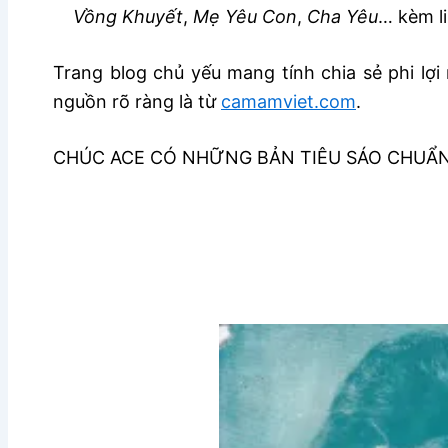
Vồng Khuyết
,
Mẹ Yêu Con
,
Cha Yêu
… kèm l
Trang blog chủ yếu mang tính chia sẻ phi lợi 
nguồn rõ ràng là từ
camamviet.com
.
CHÚC ACE CÓ NHỮNG BẢN TIÊU SÁO CHUẨ