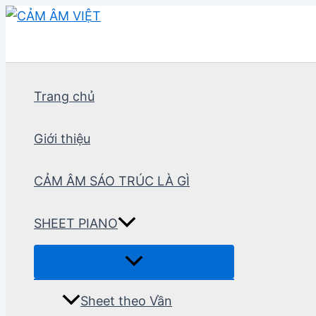
Nhảy
tới
nội
dung
Trang chủ
Giới thiệu
CẢM ÂM SÁO TRÚC LÀ GÌ
SHEET PIANO
Sheet theo Vần