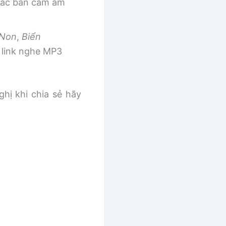
 các bản cảm âm
 Non
,
Biển
link nghe MP3
ghị khi chia sẻ hãy