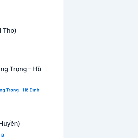
i Thơ)
àng Trọng – Hồ
ng Trọng - Hồ Đình
 Huyền)
 B