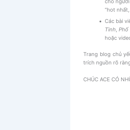
cho người
“hot nhất
Các bài v
Tình
,
Phố 
hoặc vide
Trang blog chủ yếu
trích nguồn rõ ràn
CHÚC ACE CÓ NHƯ