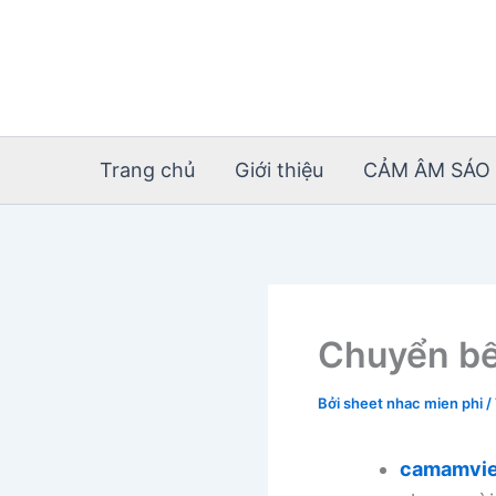
Nhảy
tới
nội
dung
Trang chủ
Giới thiệu
CẢM ÂM SÁO 
Chuyển bế
Bởi
sheet nhac mien phi
/
camamvie