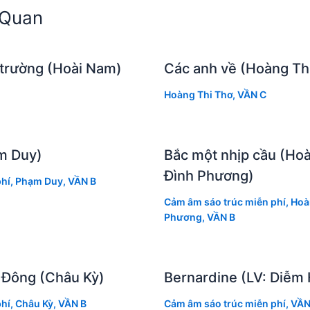
n Quan
 trường (Hoài Nam)
Các anh về (Hoàng Th
Hoàng Thi Thơ
,
VẦN C
m Duy)
Bắc một nhịp cầu (Ho
Đình Phương)
hí
,
Phạm Duy
,
VẦN B
Cảm âm sáo trúc miễn phí
,
Hoà
Phương
,
VẦN B
 Đông (Châu Kỳ)
Bernardine (LV: Diễm
hí
,
Châu Kỳ
,
VẦN B
Cảm âm sáo trúc miễn phí
,
VẦN