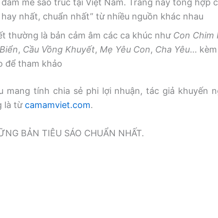
 đam mê sáo trúc tại Việt Nam. Trang này tổng hợp
, hay nhất, chuẩn nhất” từ nhiều nguồn khác nhau
iết thường là bản cảm âm các ca khúc như
Con Chim
Biển
,
Cầu Vồng Khuyết
,
Mẹ Yêu Con
,
Cha Yêu
… kèm 
o để tham khảo
 mang tính chia sẻ phi lợi nhuận, tác giả khuyến n
g là từ
camamviet.com
.
̃NG BẢN TIÊU SÁO CHUẨN NHẤT.