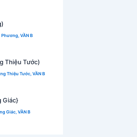
g)
 Phương
,
VẦN B
g Thiệu Tước)
ng Thiệu Tước
,
VẦN B
 Giác}
ng Giác
,
VẦN B