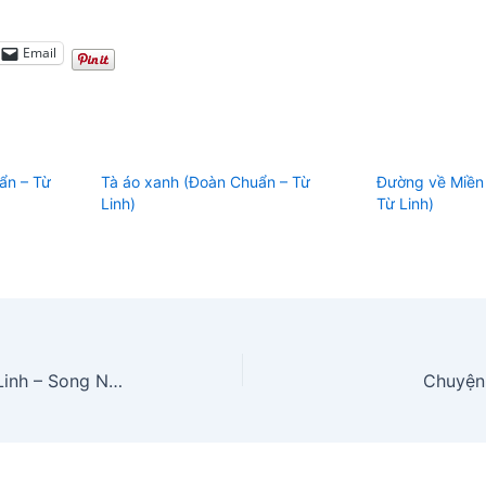
Email
ẩn – Từ
Tà áo xanh (Đoàn Chuẩn – Từ
Đường về Miền
Linh)
Từ Linh)
Chúng mình ba đứa (Hoài Linh – Song Ngọc)
Chuyện