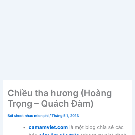
Chiều tha hương (Hoàng
Trọng – Quách Đàm)
Bởi
sheet nhac mien phi
/
Tháng 5 1, 2013
camamviet.com
là một blog chia sẻ các