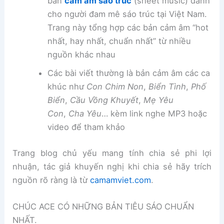
bản
cảm âm sáo trúc
(sheet music) dành
cho người đam mê sáo trúc tại Việt Nam.
Trang này tổng hợp các bản cảm âm “hot
nhất, hay nhất, chuẩn nhất” từ nhiều
nguồn khác nhau
Các bài viết thường là bản cảm âm các ca
khúc như
Con Chim Non
,
Biển Tình
,
Phố
Biển
,
Cầu Vồng Khuyết
,
Mẹ Yêu
Con
,
Cha Yêu
… kèm link nghe MP3 hoặc
video để tham khảo
Trang blog chủ yếu mang tính chia sẻ phi lợi
nhuận, tác giả khuyến nghị khi chia sẻ hãy trích
nguồn rõ ràng là từ
camamviet.com
.
CHÚC ACE CÓ NHỮNG BẢN TIÊU SÁO CHUẨN
NHẤT.